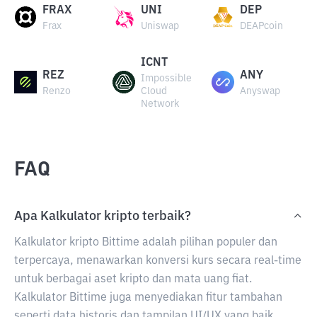
FRAX
UNI
DEP
Frax
Uniswap
DEAPcoin
ICNT
REZ
ANY
Impossible
Renzo
Cloud
Anyswap
Network
FAQ
Apa Kalkulator kripto terbaik?
Kalkulator kripto Bittime adalah pilihan populer dan
terpercaya, menawarkan konversi kurs secara real-time
untuk berbagai aset kripto dan mata uang fiat.
Kalkulator Bittime juga menyediakan fitur tambahan
seperti data historis dan tampilan UI/UX yang baik