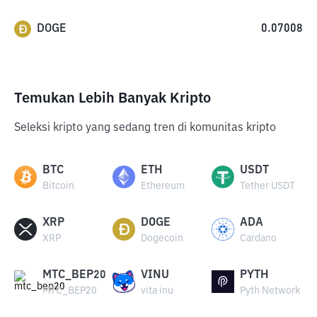
DOGE
0.07008
Temukan Lebih Banyak Kripto
Seleksi kripto yang sedang tren di komunitas kripto
BTC
ETH
USDT
Bitcoin
Ethereum
Tether USDT
XRP
DOGE
ADA
XRP
Dogecoin
Cardano
MTC_BEP20
VINU
PYTH
MTC_BEP20
vita inu
Pyth Network