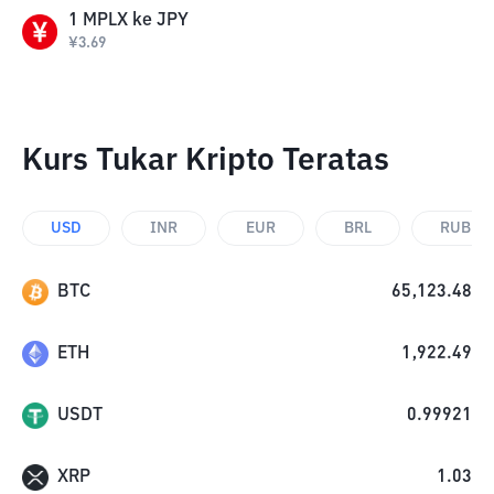
1
MPLX
ke
JPY
¥
3.69
Kurs Tukar Kripto Teratas
USD
INR
EUR
BRL
RUB
BTC
65,123.48
ETH
1,922.49
USDT
0.99921
XRP
1.03