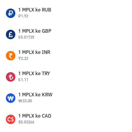
1
MPLX
ke
RUB
₽
1.92
1
MPLX
ke
GBP
£
0.01735
1
MPLX
ke
INR
₹
2.22
1
MPLX
ke
TRY
₺
1.11
1
MPLX
ke
KRW
₩
33.00
1
MPLX
ke
CAD
$
0.03266