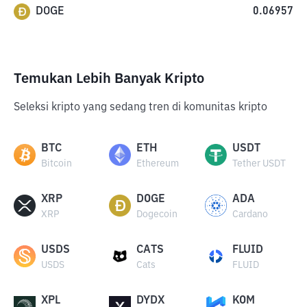
DOGE
0.06957
Temukan Lebih Banyak Kripto
Seleksi kripto yang sedang tren di komunitas kripto
BTC
ETH
USDT
Bitcoin
Ethereum
Tether USDT
XRP
DOGE
ADA
XRP
Dogecoin
Cardano
USDS
CATS
FLUID
USDS
Cats
FLUID
XPL
DYDX
KOM