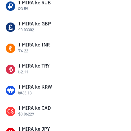
1
MIRA
ke
RUB
₽
3.59
1
MIRA
ke
GBP
£
0.03302
1
MIRA
ke
INR
₹
4.22
1
MIRA
ke
TRY
₺
2.11
1
MIRA
ke
KRW
₩
63.13
1
MIRA
ke
CAD
$
0.06229
1
MIRA
ke
JPY