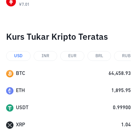
¥
7.01
Kurs Tukar Kripto Teratas
USD
INR
EUR
BRL
RUB
BTC
64,458.93
ETH
1,895.95
USDT
0.99900
XRP
1.04