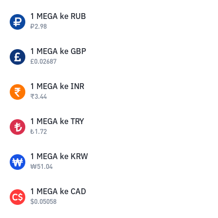
1
MEGA
ke
RUB
₽
2.98
1
MEGA
ke
GBP
£
0.02687
1
MEGA
ke
INR
₹
3.44
1
MEGA
ke
TRY
₺
1.72
1
MEGA
ke
KRW
₩
51.04
1
MEGA
ke
CAD
$
0.05058