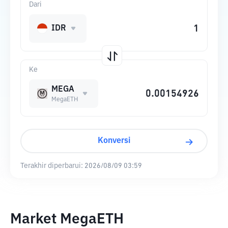
Dari
IDR
Ke
MEGA
MegaETH
Konversi
Terakhir diperbarui:
2026/08/09 03:59
Market MegaETH