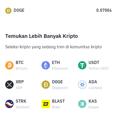
DOGE
0.07004
Temukan Lebih Banyak Kripto
Seleksi kripto yang sedang tren di komunitas kripto
BTC
ETH
USDT
Bitcoin
Ethereum
Tether USDT
XRP
DOGE
ADA
XRP
Dogecoin
Cardano
STRK
BLAST
KAS
Starknet
Blast
Kaspa