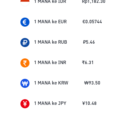
1
MANA
ke
IDR
Rp
1,182.30
1
MANA
ke
EUR
€
0.05744
1
MANA
ke
RUB
₽
5.46
1
MANA
ke
INR
₹
6.31
1
MANA
ke
KRW
₩
93.50
1
MANA
ke
JPY
¥
10.48