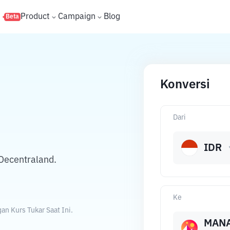
s
Product
Campaign
Blog
Beta
Konversi
Dari
IDR
Decentraland.
Ke
n Kurs Tukar Saat Ini.
MAN