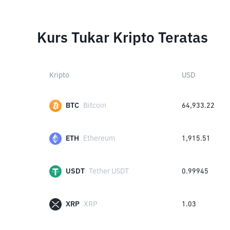
Kurs Tukar Kripto Teratas
Kripto
USD
BTC
Bitcoin
64,933.22
ETH
Ethereum
1,915.51
USDT
Tether USDT
0.99945
XRP
XRP
1.03