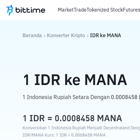
Market
Trade
Tokenized Stock
Future
Beranda
Konverter Kripto
IDR
ke
MANA
1
IDR
ke
MANA
1 Indonesia Rupiah Setara Dengan 0.0008458 
1
IDR
=
0.0008458
MANA
Konversikan 1 Indonesia Rupiah Menjadi Decentraland Denga
IDR
/
MANA
Kurs
: 1
IDR
=
0.0008458
MANA