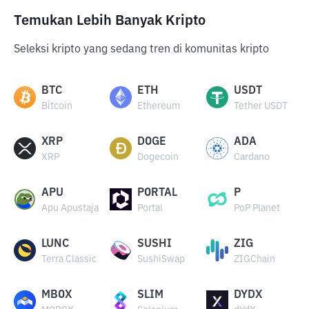
Temukan Lebih Banyak Kripto
Seleksi kripto yang sedang tren di komunitas kripto
BTC
ETH
USDT
Bitcoin
Ethereum
Tether USDT
XRP
DOGE
ADA
XRP
Dogecoin
Cardano
APU
PORTAL
P
Apu Apustaja
Portal
PoP Planet
LUNC
SUSHI
ZIG
Terra Classic
SushiSwap
ZIGChain
MBOX
SLIM
DYDX