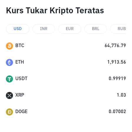
Kurs Tukar Kripto Teratas
USD
INR
EUR
BRL
RUB
BTC
64,776.79
ETH
1,913.56
USDT
0.99919
XRP
1.03
DOGE
0.07002