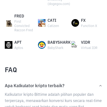
(dogegov.com)
FRED
CATI
FX
First
Convicted
Catizen
Function X
Raccon Fred
APT
BABYSHARK
VIDR
Aptos
BabyShark
Virtual IDR
FAQ
Apa Kalkulator kripto terbaik?
Kalkulator kripto Bittime adalah pilihan populer dan
terpercaya, menawarkan konversi kurs secara real-time