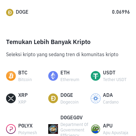
DOGE
0.06996
Temukan Lebih Banyak Kripto
Seleksi kripto yang sedang tren di komunitas kripto
BTC
ETH
USDT
Bitcoin
Ethereum
Tether USDT
XRP
DOGE
ADA
XRP
Dogecoin
Cardano
DOGEGOV
Department Of
POLYX
APU
Government
Polymesh
Apu Apustaja
Efficiency