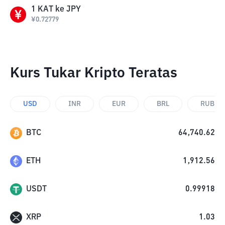
1
KAT
ke
JPY
¥
0.72779
Kurs Tukar Kripto Teratas
USD
INR
EUR
BRL
RUB
BTC
64,740.62
ETH
1,912.56
USDT
0.99918
XRP
1.03