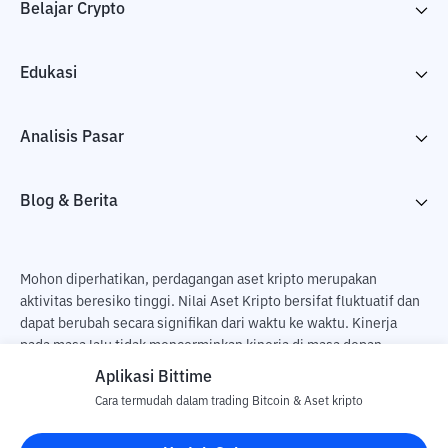
Belajar Crypto
Edukasi
Analisis Pasar
Blog & Berita
Mohon diperhatikan, perdagangan aset kripto merupakan
aktivitas beresiko tinggi. Nilai Aset Kripto bersifat fluktuatif dan
dapat berubah secara signifikan dari waktu ke waktu. Kinerja
pada masa lalu tidak mencerminkan kinerja di masa depan.
Terdapat risiko kehilangan sebagai dampak dari membeli dan
Aplikasi Bittime
menjual aset kripto dan sepenuhnya keputusan independen dari
Cara termudah dalam trading Bitcoin & Aset kripto
pengguna. PT Utama Aset Digital Indonesia (Bittime) tidak
bertanggung jawab atas perubahan fluktuasi dari nilai tukar Aset