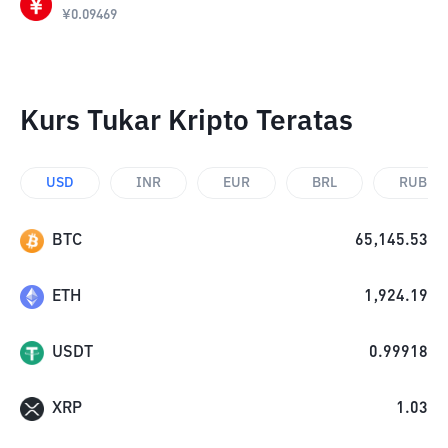
¥
0.09469
Kurs Tukar Kripto Teratas
USD
INR
EUR
BRL
RUB
BTC
65,145.53
ETH
1,924.19
USDT
0.99918
XRP
1.03