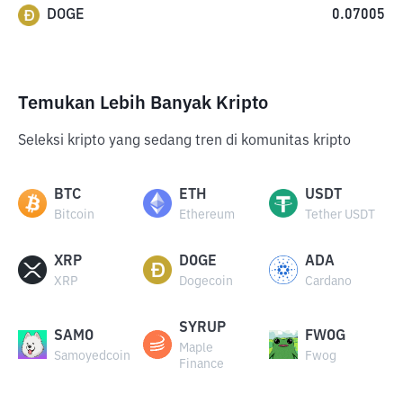
DOGE
0.07005
Temukan Lebih Banyak Kripto
Seleksi kripto yang sedang tren di komunitas kripto
BTC
ETH
USDT
Bitcoin
Ethereum
Tether USDT
XRP
DOGE
ADA
XRP
Dogecoin
Cardano
SYRUP
SAMO
FWOG
Maple
Samoyedcoin
Fwog
Finance