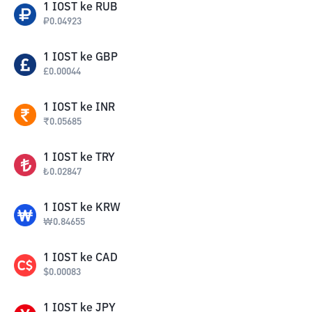
1
IOST
ke
RUB
₽
0.04923
1
IOST
ke
GBP
£
0.00044
1
IOST
ke
INR
₹
0.05685
1
IOST
ke
TRY
₺
0.02847
1
IOST
ke
KRW
₩
0.84655
1
IOST
ke
CAD
$
0.00083
1
IOST
ke
JPY