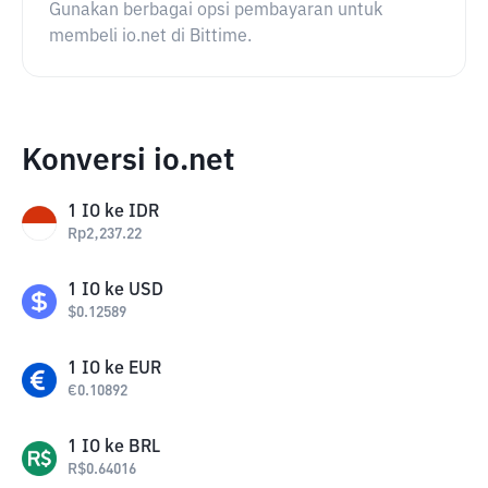
Gunakan berbagai opsi pembayaran untuk
membeli io.net di Bittime.
Konversi io.net
1
IO
ke
IDR
Rp
2,237.22
1
IO
ke
USD
$
0.12589
1
IO
ke
EUR
€
0.10892
1
IO
ke
BRL
R$
0.64016