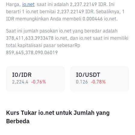
Harga,
io.net
saat ini adalah
2,237.22149 IDR
. Ini
berarti 1 io.net bernilai 2,237.22149 IDR. Sebaliknya, 1
IDR memungkinkan Anda membeli 0.000446 io.net.
Saat ini jumlah pasokan io.net yang beredar adalah
378,411,633.3933478 io.net, dan io.net saat ini memiliki
total kapitalisasi pasar sebesarRp
859,645,378,090.06019
IO/IDR
IO/USDT
2,224.4
-0.76
%
0.126
-0.78
%
Kurs Tukar io.net untuk Jumlah yang
Berbeda