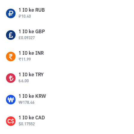
1
IO
ke
RUB
₽
10.40
1
IO
ke
GBP
£
0.09327
1
IO
ke
INR
₹
11.99
1
IO
ke
TRY
₺
6.00
1
IO
ke
KRW
₩
178.46
1
IO
ke
CAD
$
0.17552