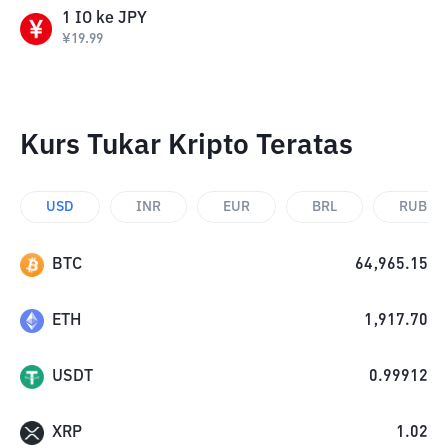
1
IO
ke
JPY
¥
19.99
Kurs Tukar Kripto Teratas
USD
INR
EUR
BRL
RUB
BTC
64,965.15
ETH
1,917.70
USDT
0.99912
XRP
1.02