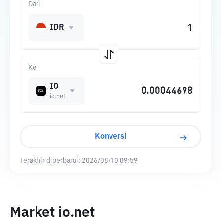
Dari
IDR
Ke
IO
io.net
Konversi
Terakhir diperbarui:
2026/08/10 09:59
Market io.net