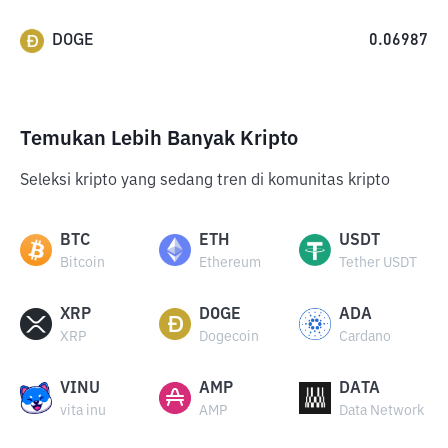
DOGE
0.06987
Temukan Lebih Banyak Kripto
Seleksi kripto yang sedang tren di komunitas kripto
BTC
ETH
USDT
Bitcoin
Ethereum
Tether USDT
XRP
DOGE
ADA
XRP
Dogecoin
Cardano
VINU
AMP
DATA
vita inu
AMP
Data Network