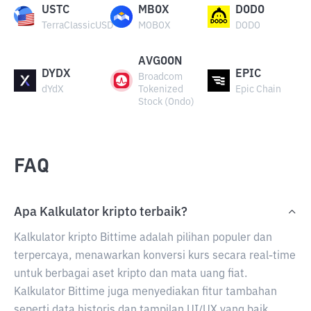
USTC
MBOX
DODO
TerraClassicUSD
MOBOX
DODO
AVGOON
DYDX
EPIC
Broadcom
dYdX
Tokenized
Epic Chain
Stock (Ondo)
FAQ
Apa Kalkulator kripto terbaik?
Kalkulator kripto Bittime adalah pilihan populer dan
terpercaya, menawarkan konversi kurs secara real-time
untuk berbagai aset kripto dan mata uang fiat.
Kalkulator Bittime juga menyediakan fitur tambahan
seperti data historis dan tampilan UI/UX yang baik