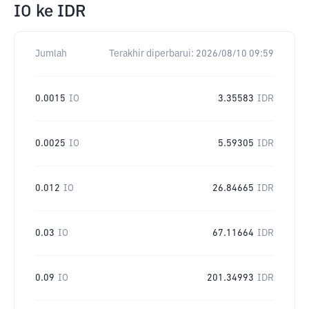
IO
ke
IDR
Jumlah
Terakhir diperbarui:
2026/08/10 09:59
0.0015
IO
3.35583
IDR
0.0025
IO
5.59305
IDR
0.012
IO
26.84665
IDR
0.03
IO
67.11664
IDR
0.09
IO
201.34993
IDR