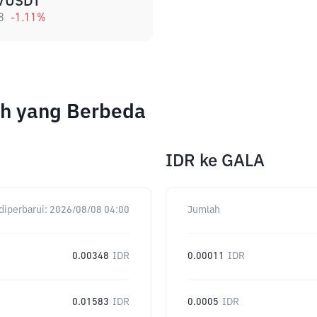
/USDT
8
-1.11
%
ah yang Berbeda
IDR
ke
GALA
diperbarui:
2026/08/08 04:00
Jumlah
0.00348
IDR
0.00011
IDR
0.01583
IDR
0.0005
IDR