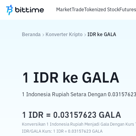
Market
Trade
Tokenized Stock
Future
Beranda
Konverter Kripto
IDR
ke
GALA
1
IDR
ke
GALA
1 Indonesia Rupiah Setara Dengan 0.03157623
1
IDR
=
0.03157623
GALA
Konversikan 1 Indonesia Rupiah Menjadi Gala Dengan Kurs T
IDR
/
GALA
Kurs
: 1
IDR
=
0.03157623
GALA