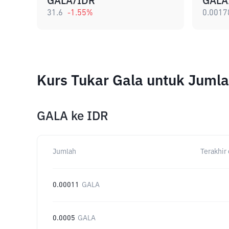
GALA/IDR
GALA
31.6
-1.55
%
0.0017
Kurs Tukar Gala untuk Juml
GALA
ke
IDR
Jumlah
Terakhir 
0.00011
GALA
0.0005
GALA