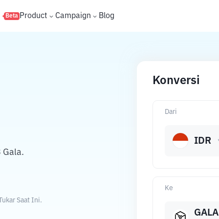
s
Product
Campaign
Blog
Beta
Konversi
Dari
IDR
 Gala.
Ke
ukar Saat Ini.
GALA