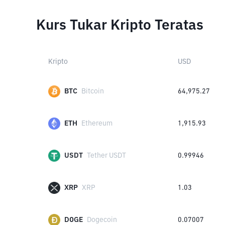
Kurs Tukar Kripto Teratas
Kripto
USD
BTC
Bitcoin
64,975.27
ETH
Ethereum
1,915.93
USDT
Tether USDT
0.99946
XRP
XRP
1.03
DOGE
Dogecoin
0.07007