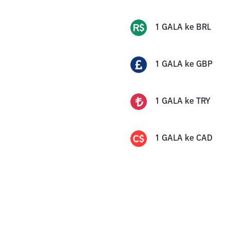
1
GALA
ke
BRL
1
GALA
ke
GBP
1
GALA
ke
TRY
1
GALA
ke
CAD