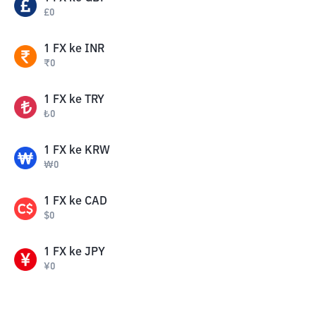
£
0
1
FX
ke
INR
₹
0
1
FX
ke
TRY
₺
0
1
FX
ke
KRW
₩
0
1
FX
ke
CAD
$
0
1
FX
ke
JPY
¥
0