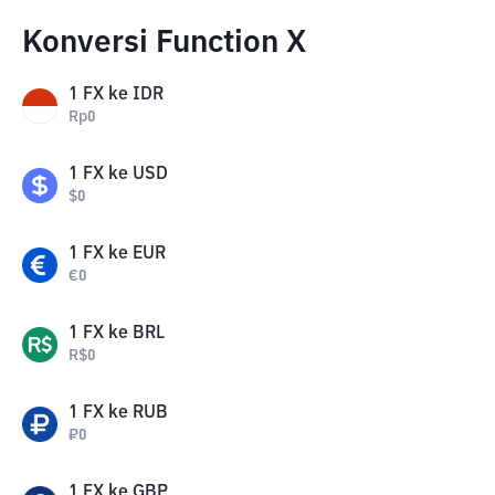
Konversi Function X
1
FX
ke
IDR
Rp
0
1
FX
ke
USD
$
0
1
FX
ke
EUR
€
0
1
FX
ke
BRL
R$
0
1
FX
ke
RUB
₽
0
1
FX
ke
GBP