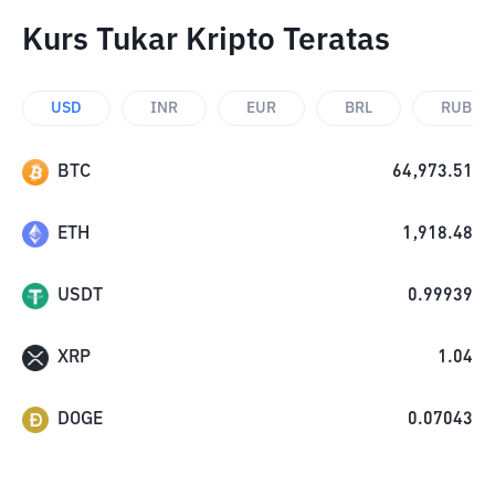
Kurs Tukar Kripto Teratas
USD
INR
EUR
BRL
RUB
BTC
64,973.51
ETH
1,918.48
USDT
0.99939
XRP
1.04
DOGE
0.07043