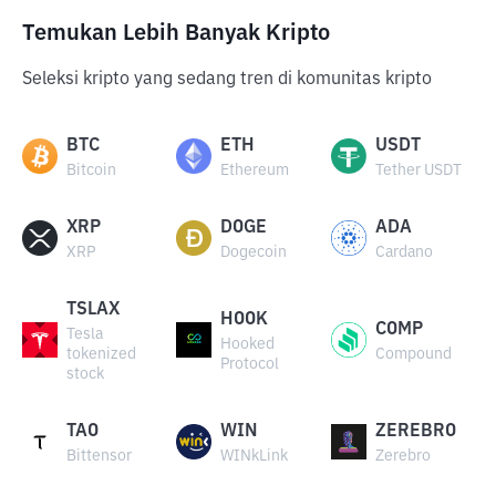
Temukan Lebih Banyak Kripto
Seleksi kripto yang sedang tren di komunitas kripto
BTC
ETH
USDT
Bitcoin
Ethereum
Tether USDT
XRP
DOGE
ADA
XRP
Dogecoin
Cardano
TSLAX
HOOK
COMP
Tesla
Hooked
tokenized
Compound
Protocol
stock
TAO
WIN
ZEREBRO
Bittensor
WINkLink
Zerebro