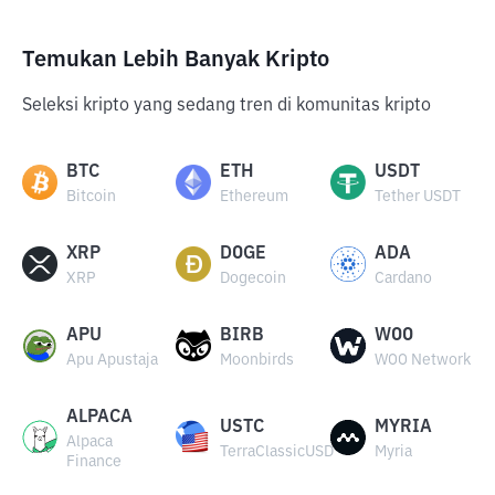
Temukan Lebih Banyak Kripto
Seleksi kripto yang sedang tren di komunitas kripto
BTC
ETH
USDT
Bitcoin
Ethereum
Tether USDT
XRP
DOGE
ADA
XRP
Dogecoin
Cardano
APU
BIRB
WOO
Apu Apustaja
Moonbirds
WOO Network
ALPACA
USTC
MYRIA
Alpaca
TerraClassicUSD
Myria
Finance