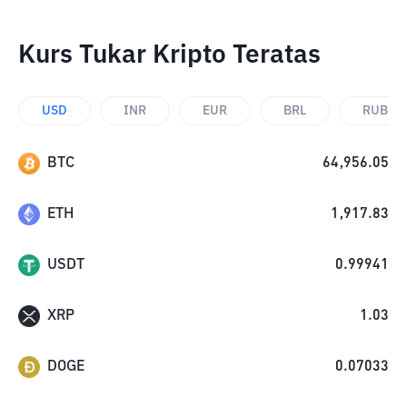
Kurs Tukar Kripto Teratas
USD
INR
EUR
BRL
RUB
BTC
64,956.05
ETH
1,917.83
USDT
0.99941
XRP
1.03
DOGE
0.07033