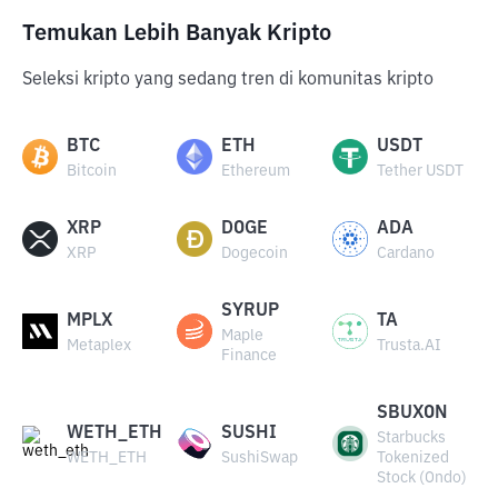
Temukan Lebih Banyak Kripto
Seleksi kripto yang sedang tren di komunitas kripto
BTC
ETH
USDT
Bitcoin
Ethereum
Tether USDT
XRP
DOGE
ADA
XRP
Dogecoin
Cardano
SYRUP
MPLX
TA
Maple
Metaplex
Trusta.AI
Finance
SBUXON
WETH_ETH
SUSHI
Starbucks
WETH_ETH
SushiSwap
Tokenized
Stock (Ondo)