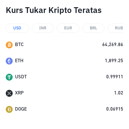
Kurs Tukar Kripto Teratas
USD
INR
EUR
BRL
RUB
BTC
64,269.86
ETH
1,899.25
USDT
0.99911
XRP
1.02
DOGE
0.06915