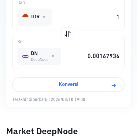
Dari
IDR
Ke
DN
DeepNode
Konversi
Terakhir diperbarui:
2026/08/10 19:00
Market DeepNode