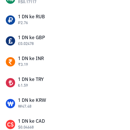
R$
0.17117
1
DN
ke
RUB
₽
2.76
1
DN
ke
GBP
£
0.02478
1
DN
ke
INR
₹
3.19
1
DN
ke
TRY
₺
1.59
1
DN
ke
KRW
₩
47.48
1
DN
ke
CAD
$
0.04668