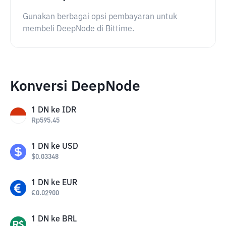
Gunakan berbagai opsi pembayaran untuk
membeli DeepNode di Bittime.
Konversi DeepNode
1
DN
ke
IDR
Rp
595.45
1
DN
ke
USD
$
0.03348
1
DN
ke
EUR
€
0.02900
1
DN
ke
BRL