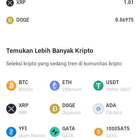
XRP
1.01
DOGE
0.06975
Temukan Lebih Banyak Kripto
Seleksi kripto yang sedang tren di komunitas kripto
BTC
ETH
USDT
Bitcoin
Ethereum
Tether USDT
XRP
DOGE
ADA
XRP
Dogecoin
Cardano
YFI
GATA
1000SATS
yearn.finance
GATA
SATS