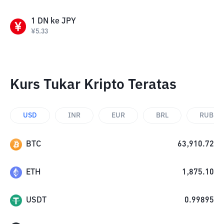
1
DN
ke
JPY
¥
5.33
Kurs Tukar Kripto Teratas
USD
INR
EUR
BRL
RUB
BTC
63,910.72
ETH
1,875.10
USDT
0.99895