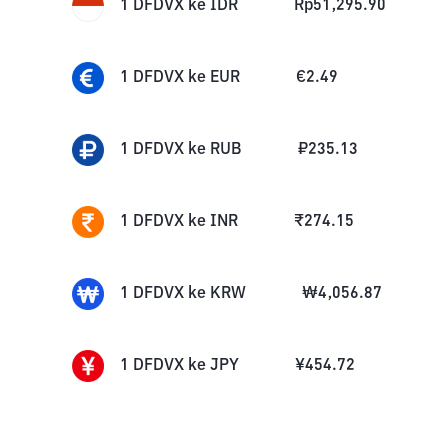
1
DFDVX
ke
IDR
Rp
51,295.90
1
DFDVX
ke
EUR
€
2.49
1
DFDVX
ke
RUB
₽
235.13
1
DFDVX
ke
INR
₹
274.15
1
DFDVX
ke
KRW
₩
4,056.87
1
DFDVX
ke
JPY
¥
454.72