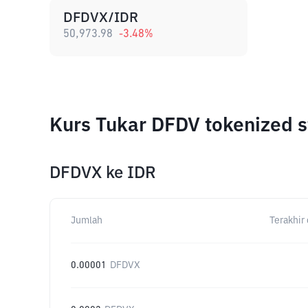
DFDVX/IDR
50,973.98
-3.48
%
Kurs Tukar DFDV tokenized 
DFDVX
ke
IDR
Jumlah
Terakhir 
0.00001
DFDVX