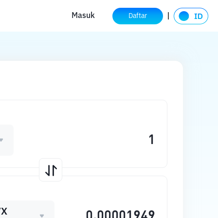
Masuk
Daftar
VX