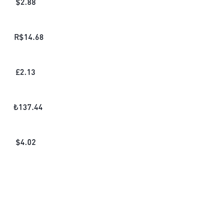
$
2.88
R$
14.68
£
2.13
₺
137.44
$
4.02