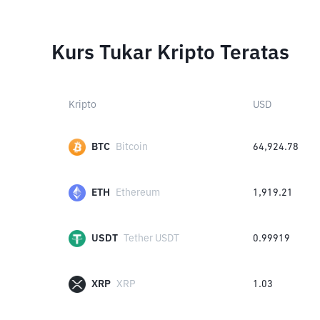
Kurs Tukar Kripto Teratas
Kripto
USD
BTC
Bitcoin
64,924.78
ETH
Ethereum
1,919.21
USDT
Tether USDT
0.99919
XRP
XRP
1.03