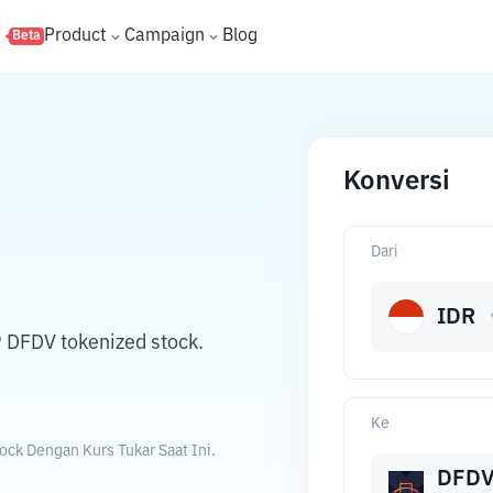
s
Product
Campaign
Blog
Beta
Konversi
Dari
IDR
 DFDV tokenized stock.
Ke
ck Dengan Kurs Tukar Saat Ini.
DFD