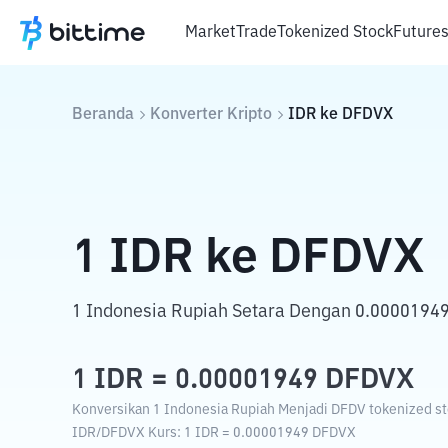
Market
Trade
Tokenized Stock
Future
Beranda
Konverter Kripto
IDR
ke
DFDVX
1
IDR
ke
DFDVX
1 Indonesia Rupiah Setara Dengan 0.00001949
1
IDR
=
0.00001949
DFDVX
Konversikan 1 Indonesia Rupiah Menjadi DFDV tokenized sto
IDR
/
DFDVX
Kurs
: 1
IDR
=
0.00001949
DFDVX