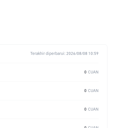
Terakhir diperbarui:
2026/08/08 10:59
0
CUAN
0
CUAN
0
CUAN