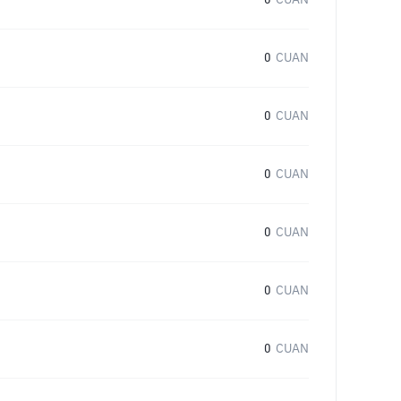
0
CUAN
0
CUAN
0
CUAN
0
CUAN
0
CUAN
0
CUAN
0
CUAN