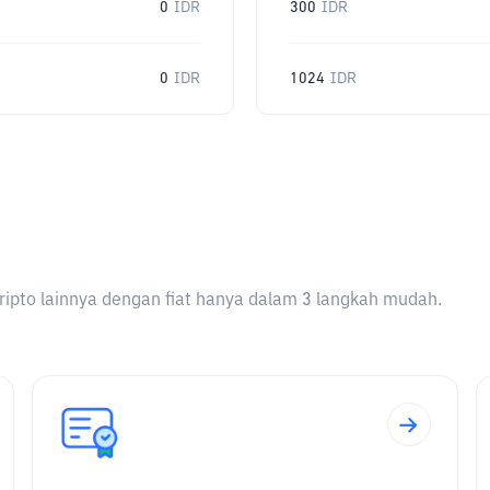
0
IDR
300
IDR
0
IDR
1024
IDR
ripto lainnya dengan fiat hanya dalam 3 langkah mudah.