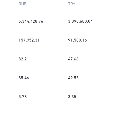
RUB
TRY
5,344,428.76
3,098,680.04
157,952.31
91,580.16
82.21
47.66
85.46
49.55
5.78
3.35