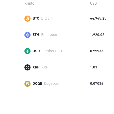
Kripto
USD
BTC
Bitcoin
64,965.25
ETH
Ethereum
1,920.02
USDT
Tether USDT
0.99933
XRP
XRP
1.03
DOGE
Dogecoin
0.07036