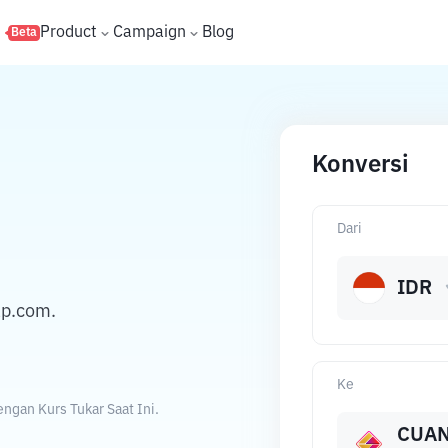
s
Product
Campaign
Blog
Beta
Konversi
Dari
IDR
ap.com.
Ke
gan Kurs Tukar Saat Ini.
CUA