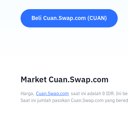
Beli
Cuan.Swap.com
(
CUAN
)
Market Cuan.Swap.com
Harga,
Cuan.Swap.com
saat ini adalah
0 IDR
. Ini 
Saat ini jumlah pasokan Cuan.Swap.com yang bereda