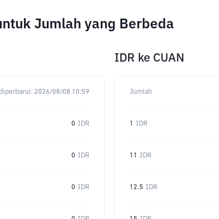
untuk Jumlah yang Berbeda
IDR
ke
CUAN
diperbarui:
2026/08/08 10:59
Jumlah
0
IDR
1
IDR
0
IDR
11
IDR
0
IDR
12.5
IDR