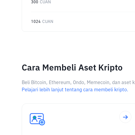
300
CUAN
1024
CUAN
Cara Membeli Aset Kripto
Beli Bitcoin, Ethereum, Ondo, Memecoin, dan aset k
Pelajari lebih lanjut tentang cara membeli kripto.