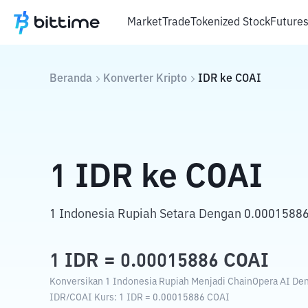
Market
Trade
Tokenized Stock
Future
Beranda
Konverter Kripto
IDR
ke
COAI
1
IDR
ke
COAI
1 Indonesia Rupiah Setara Dengan 0.00015886
1
IDR
=
0.00015886
COAI
Konversikan 1 Indonesia Rupiah Menjadi ChainOpera AI Deng
IDR
/
COAI
Kurs
: 1
IDR
=
0.00015886
COAI