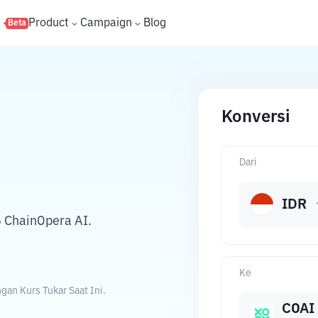
s
Product
Campaign
Blog
Beta
Konversi
Dari
IDR
 ChainOpera AI.
Ke
an Kurs Tukar Saat Ini.
COAI