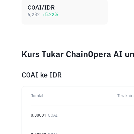
COAI/IDR
6,282
+
5.22
%
Kurs Tukar ChainOpera AI u
COAI
ke
IDR
Jumlah
Terakhir 
0.00001
COAI