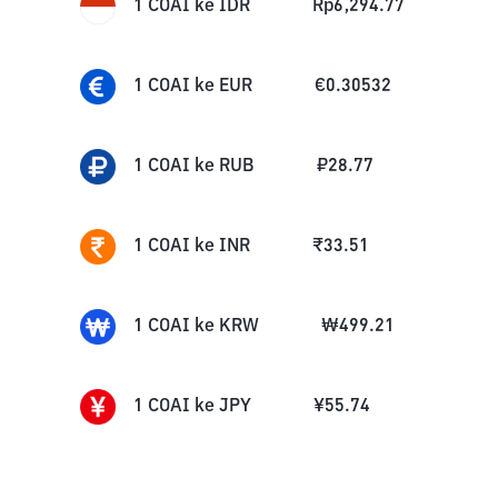
1
COAI
ke
IDR
Rp
6,294.77
1
COAI
ke
EUR
€
0.30532
1
COAI
ke
RUB
₽
28.77
1
COAI
ke
INR
₹
33.51
1
COAI
ke
KRW
₩
499.21
1
COAI
ke
JPY
¥
55.74