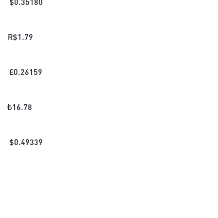
$
0.35180
R$
1.79
£
0.26159
₺
16.78
$
0.49339