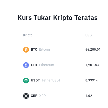
Kurs Tukar Kripto Teratas
Kripto
USD
BTC
Bitcoin
64,280.01
ETH
Ethereum
1,901.83
USDT
Tether USDT
0.99914
XRP
XRP
1.02