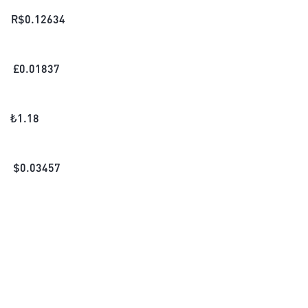
R$
0.12634
£
0.01837
₺
1.18
$
0.03457