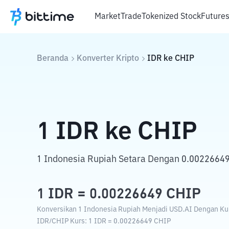
Market
Trade
Tokenized Stock
Future
Beranda
Konverter Kripto
IDR
ke
CHIP
1
IDR
ke
CHIP
1 Indonesia Rupiah Setara Dengan 0.00226649
1
IDR
=
0.00226649
CHIP
Konversikan 1 Indonesia Rupiah Menjadi USD.AI Dengan Kurs
IDR
/
CHIP
Kurs
: 1
IDR
=
0.00226649
CHIP