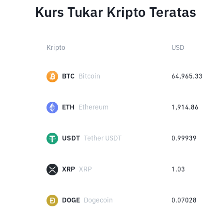
Kurs Tukar Kripto Teratas
Kripto
USD
BTC
Bitcoin
64,965.33
ETH
Ethereum
1,914.86
USDT
Tether USDT
0.99939
XRP
XRP
1.03
DOGE
Dogecoin
0.07028