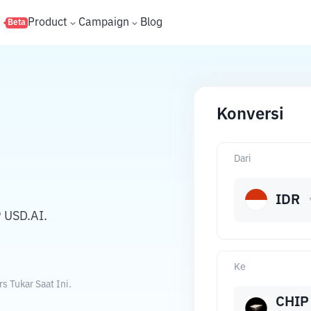
s
Product
Campaign
Blog
Beta
Konversi
Dari
IDR
 USD.AI.
Ke
 Tukar Saat Ini.
CHIP