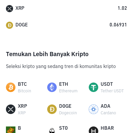
XRP
1.02
DOGE
0.06931
Temukan Lebih Banyak Kripto
Seleksi kripto yang sedang tren di komunitas kripto
BTC
ETH
USDT
Bitcoin
Ethereum
Tether USDT
XRP
DOGE
ADA
XRP
Dogecoin
Cardano
B
STO
HBAR