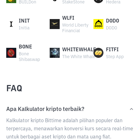
BUILDon
StakeStone
Hedera
WLFI
INIT
DODO
World Liberty
Initia
DODO
Financial
BONE
WHITEWHALE
FITFI
Bone
The White Whale
Step App
Shibaswap
FAQ
Apa Kalkulator kripto terbaik?
Kalkulator kripto Bittime adalah pilihan populer dan
terpercaya, menawarkan konversi kurs secara real-time
untuk berbagai aset kripto dan mata uang fiat.