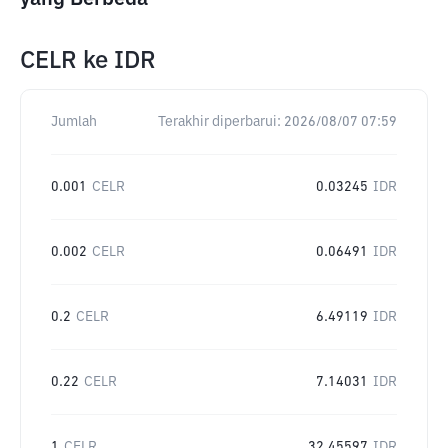
CELR
ke
IDR
Jumlah
Terakhir diperbarui:
2026/08/07 07:59
0.001
CELR
0.03245
IDR
0.002
CELR
0.06491
IDR
0.2
CELR
6.49119
IDR
0.22
CELR
7.14031
IDR
1
CELR
32.45597
IDR