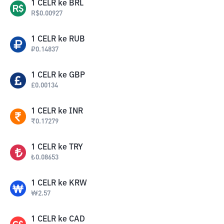
1
CELR
ke
BRL
R$
0.00927
1
CELR
ke
RUB
₽
0.14837
1
CELR
ke
GBP
£
0.00134
1
CELR
ke
INR
₹
0.17279
1
CELR
ke
TRY
₺
0.08653
1
CELR
ke
KRW
₩
2.57
1
CELR
ke
CAD