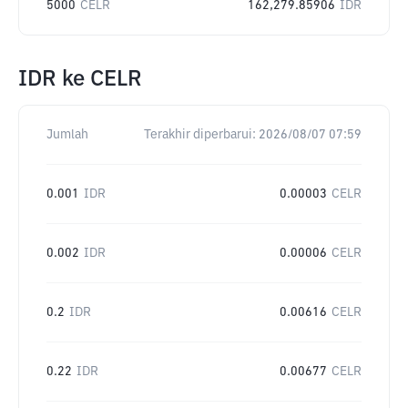
5000
CELR
162,279.85906
IDR
IDR
ke
CELR
Jumlah
Terakhir diperbarui:
2026/08/07 07:59
0.001
IDR
0.00003
CELR
0.002
IDR
0.00006
CELR
0.2
IDR
0.00616
CELR
0.22
IDR
0.00677
CELR