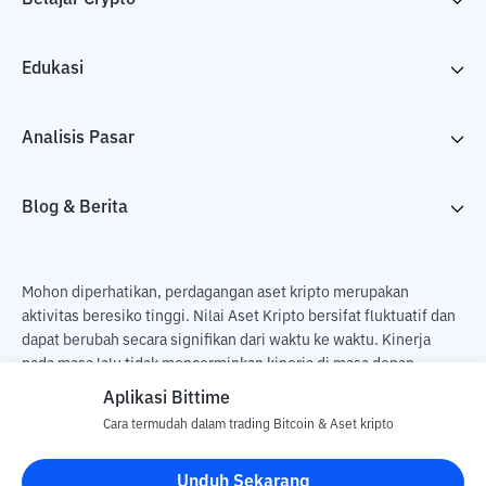
Edukasi
Analisis Pasar
Blog & Berita
Mohon diperhatikan, perdagangan aset kripto merupakan
aktivitas beresiko tinggi. Nilai Aset Kripto bersifat fluktuatif dan
dapat berubah secara signifikan dari waktu ke waktu. Kinerja
pada masa lalu tidak mencerminkan kinerja di masa depan.
Terdapat risiko kehilangan sebagai dampak dari membeli dan
Aplikasi Bittime
menjual aset kripto dan sepenuhnya keputusan independen dari
Cara termudah dalam trading Bitcoin & Aset kripto
pengguna. PT Utama Aset Digital Indonesia (Bittime) tidak
bertanggung jawab atas perubahan fluktuasi dari nilai tukar Aset
Unduh Sekarang
Kripto.