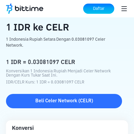
Beranda
Konverter Kripto
IDR
ke
CELR
Daftar
1
IDR
ke
CELR
1 Indonesia Rupiah Setara Dengan 0.03081097 Celer
Network.
1
IDR
=
0.03081097
CELR
Konversikan 1 Indonesia Rupiah Menjadi Celer Network
Dengan Kurs Tukar Saat Ini.
IDR
/
CELR
Kurs
: 1
IDR
=
0.03081097
CELR
Beli
Celer Network
(
CELR
)
Konversi