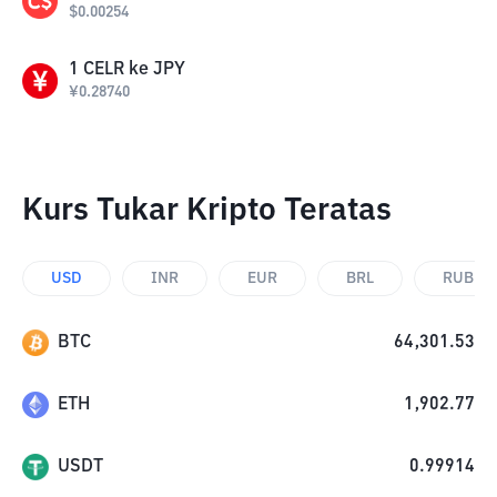
$
0.00254
1
CELR
ke
JPY
¥
0.28740
Kurs Tukar Kripto Teratas
USD
INR
EUR
BRL
RUB
BTC
64,301.53
ETH
1,902.77
USDT
0.99914