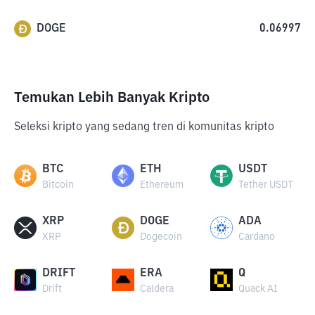
DOGE
0.06997
Temukan Lebih Banyak Kripto
Seleksi kripto yang sedang tren di komunitas kripto
BTC
ETH
USDT
Bitcoin
Ethereum
Tether USDT
XRP
DOGE
ADA
XRP
Dogecoin
Cardano
DRIFT
ERA
Q
Drift
Caldera
Quack AI