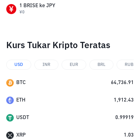
1
BRISE
ke
JPY
¥
0
Kurs Tukar Kripto Teratas
USD
INR
EUR
BRL
RUB
BTC
64,736.91
ETH
1,912.43
USDT
0.99919
XRP
1.03