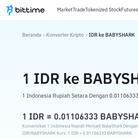
Market
Trade
Tokenized Stock
Future
Beranda
Konverter Kripto
IDR
ke
BABYSHARK
1
IDR
ke
BABYS
1 Indonesia Rupiah Setara Dengan 0.0110633
1
IDR
=
0.01106333
BABYSH
Konversikan 1 Indonesia Rupiah Menjadi BabyShark Dengan K
IDR
/
BABYSHARK
Kurs
: 1
IDR
=
0.01106333
BABYSHARK