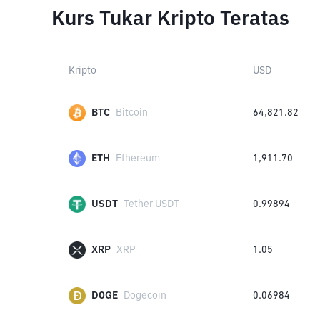
Kurs Tukar Kripto Teratas
Kripto
USD
BTC
Bitcoin
64,821.82
ETH
Ethereum
1,911.70
USDT
Tether USDT
0.99894
XRP
XRP
1.05
DOGE
Dogecoin
0.06984