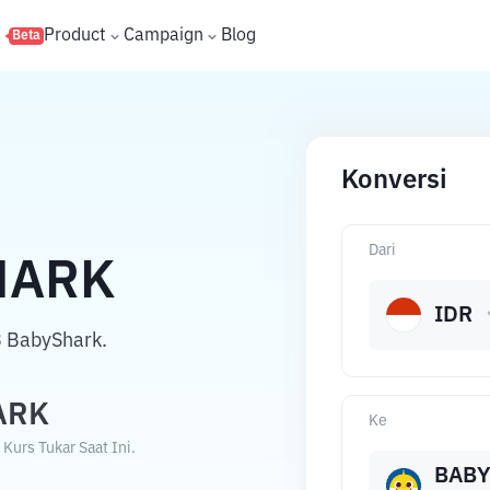
s
Product
Campaign
Blog
Beta
Konversi
Dari
HARK
IDR
3 BabyShark.
ARK
Ke
urs Tukar Saat Ini.
BAB