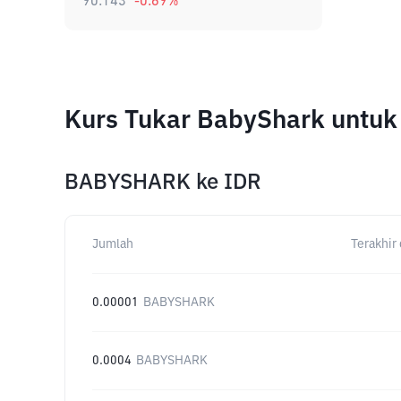
90.143
-0.69
%
Kurs Tukar BabyShark untuk
BABYSHARK
ke
IDR
Jumlah
Terakhir 
0.00001
BABYSHARK
0.0004
BABYSHARK