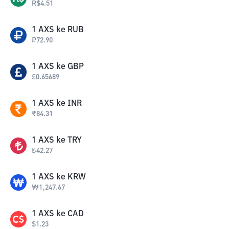
R$
4.51
1
AXS
ke
RUB
₽
72.90
1
AXS
ke
GBP
£
0.65689
1
AXS
ke
INR
₹
84.31
1
AXS
ke
TRY
₺
42.27
1
AXS
ke
KRW
₩
1,247.67
1
AXS
ke
CAD
$
1.23