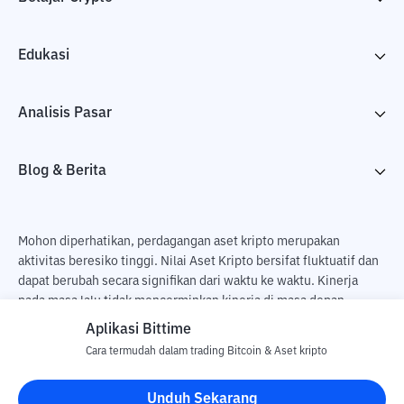
Edukasi
Analisis Pasar
Blog & Berita
Mohon diperhatikan, perdagangan aset kripto merupakan
aktivitas beresiko tinggi. Nilai Aset Kripto bersifat fluktuatif dan
dapat berubah secara signifikan dari waktu ke waktu. Kinerja
pada masa lalu tidak mencerminkan kinerja di masa depan.
Terdapat risiko kehilangan sebagai dampak dari membeli dan
Aplikasi Bittime
menjual aset kripto dan sepenuhnya keputusan independen dari
Cara termudah dalam trading Bitcoin & Aset kripto
pengguna. PT Utama Aset Digital Indonesia (Bittime) tidak
bertanggung jawab atas perubahan fluktuasi dari nilai tukar Aset
Unduh Sekarang
Kripto.