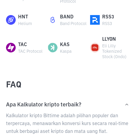
Protocol
HNT
BAND
RSS3
Helium
Band Protocol
RSS3
LLYON
TAC
KAS
Eli Lilly
TAC Protocol
Kaspa
Tokenized
Stock (Ondo)
FAQ
Apa Kalkulator kripto terbaik?
Kalkulator kripto Bittime adalah pilihan populer dan
terpercaya, menawarkan konversi kurs secara real-time
untuk berbagai aset kripto dan mata uang fiat.