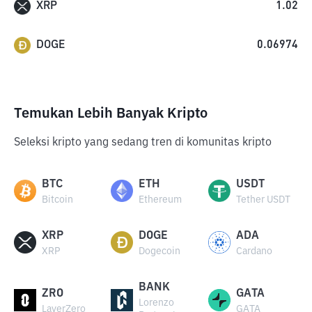
XRP
1.02
DOGE
0.06974
Temukan Lebih Banyak Kripto
Seleksi kripto yang sedang tren di komunitas kripto
BTC
ETH
USDT
Bitcoin
Ethereum
Tether USDT
XRP
DOGE
ADA
XRP
Dogecoin
Cardano
BANK
ZRO
GATA
Lorenzo
LayerZero
GATA