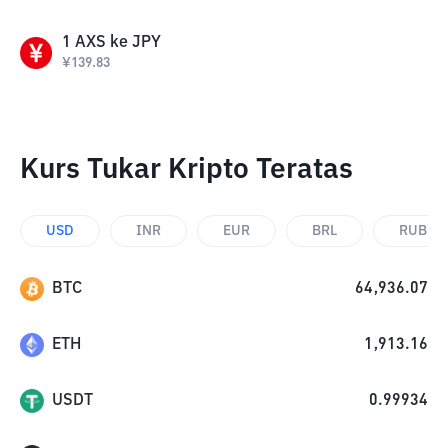
1
AXS
ke
JPY
¥
139.83
Kurs Tukar Kripto Teratas
USD
INR
EUR
BRL
RUB
BTC
64,936.07
ETH
1,913.16
USDT
0.99934