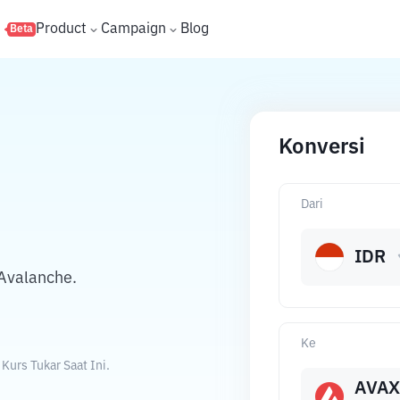
s
Product
Campaign
Blog
Beta
Konversi
Dari
IDR
Avalanche.
Ke
urs Tukar Saat Ini.
AVAX