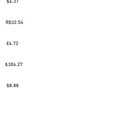
$
6.37
R$
32.54
£
4.72
₺
304.27
$
8.88