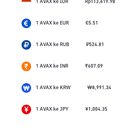
1
AVAX
ke
IDR
Rp
113,619.98
1
AVAX
ke
EUR
€
5.51
1
AVAX
ke
RUB
₽
524.81
1
AVAX
ke
INR
₹
607.09
1
AVAX
ke
KRW
₩
8,991.34
1
AVAX
ke
JPY
¥
1,004.35