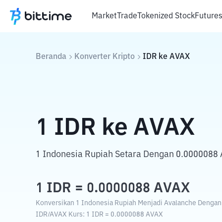
Market
Trade
Tokenized Stock
Future
Beranda
Konverter Kripto
IDR
ke
AVAX
1
IDR
ke
AVAX
1 Indonesia Rupiah Setara Dengan 0.0000088 
1
IDR
=
0.0000088
AVAX
Konversikan 1 Indonesia Rupiah Menjadi Avalanche Dengan K
IDR
/
AVAX
Kurs
: 1
IDR
=
0.0000088
AVAX