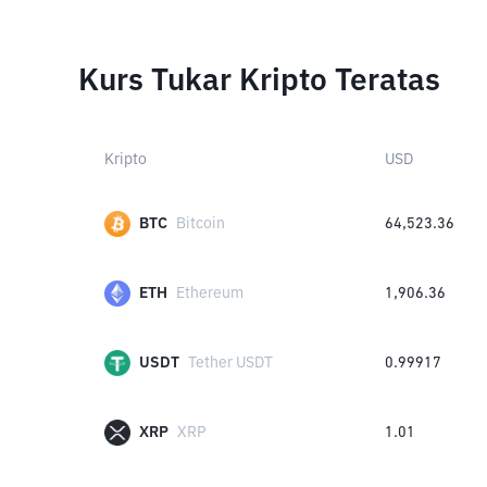
Kurs Tukar Kripto Teratas
Kripto
USD
BTC
Bitcoin
64,523.36
ETH
Ethereum
1,906.36
USDT
Tether USDT
0.99917
XRP
XRP
1.01