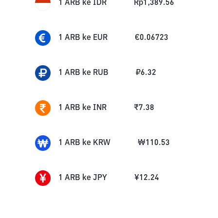
1
ARB
ke
IDR
Rp
1,389.56
1
ARB
ke
EUR
€
0.06723
1
ARB
ke
RUB
₽
6.32
1
ARB
ke
INR
₹
7.38
1
ARB
ke
KRW
₩
110.53
1
ARB
ke
JPY
¥
12.24