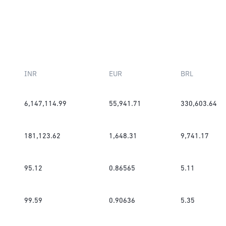
INR
EUR
BRL
6,147,114.99
55,941.71
330,603.64
181,123.62
1,648.31
9,741.17
95.12
0.86565
5.11
99.59
0.90636
5.35