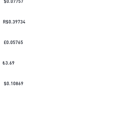
$
0.07757
R$
0.39734
£
0.05765
₺
3.69
$
0.10869