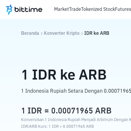
Market
Trade
Tokenized Stock
Future
Beranda
Konverter Kripto
IDR
ke
ARB
1
IDR
ke
ARB
1 Indonesia Rupiah Setara Dengan 0.00071965
1
IDR
=
0.00071965
ARB
Konversikan 1 Indonesia Rupiah Menjadi Arbitrum Dengan Ku
IDR
/
ARB
Kurs
: 1
IDR
=
0.00071965
ARB