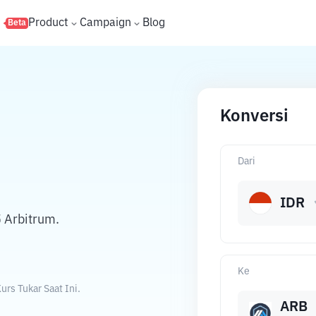
s
Product
Campaign
Blog
Beta
Konversi
Dari
IDR
 Arbitrum.
Ke
rs Tukar Saat Ini.
ARB