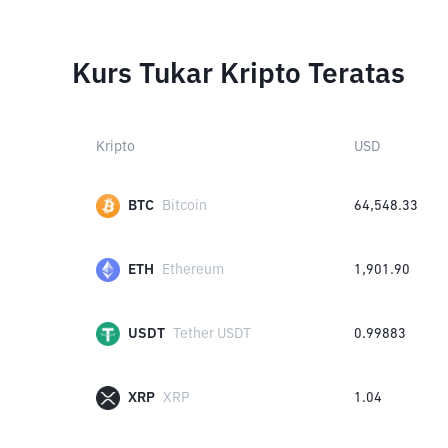
Kurs Tukar Kripto Teratas
Kripto
USD
BTC
Bitcoin
64,548.33
ETH
Ethereum
1,901.90
USDT
Tether USDT
0.99883
XRP
XRP
1.04