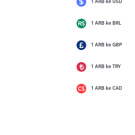
1
ARB
ke
USD
1
ARB
ke
BRL
1
ARB
ke
GBP
1
ARB
ke
TRY
1
ARB
ke
CAD