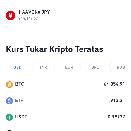
1
AAVE
ke
JPY
¥
14,147.57
Kurs Tukar Kripto Teratas
USD
INR
EUR
BRL
RUB
BTC
64,854.91
ETH
1,913.31
USDT
0.99937