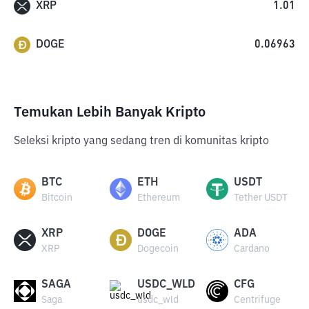
XRP
1.01
DOGE
0.06963
Temukan Lebih Banyak Kripto
Seleksi kripto yang sedang tren di komunitas kripto
BTC
ETH
USDT
Bitcoin
Ethereum
Tether USDT
XRP
DOGE
ADA
XRP
Dogecoin
Cardano
SAGA
USDC_WLD
CFG
Saga
usdc_wld
Centrifuge