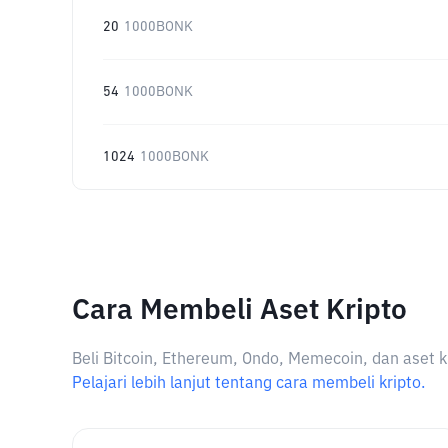
20
1000BONK
54
1000BONK
1024
1000BONK
Cara Membeli Aset Kripto
Beli Bitcoin, Ethereum, Ondo, Memecoin, dan aset k
Pelajari lebih lanjut tentang cara membeli kripto.