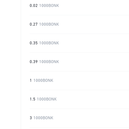
0.02
1000BONK
0.27
1000BONK
0.35
1000BONK
0.39
1000BONK
1
1000BONK
1.5
1000BONK
3
1000BONK