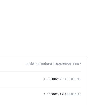
Terakhir diperbarui:
2026/08/08 10:59
0.000002193
1000BONK
0.000002412
1000BONK