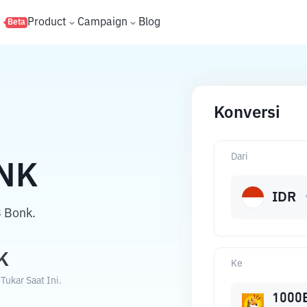
s
Product
Campaign
Blog
Beta
Konversi
Dari
NK
IDR
 Bonk.
K
Ke
ukar Saat Ini.
1000