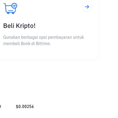
Beli Kripto!
Gunakan berbagai opsi pembayaran untuk
membeli Bonk di Bittime.
D
$
0.00256