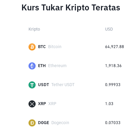
Kurs Tukar Kripto Teratas
Kripto
USD
BTC
Bitcoin
64,927.88
ETH
Ethereum
1,918.36
USDT
Tether USDT
0.99933
XRP
XRP
1.03
DOGE
Dogecoin
0.07033