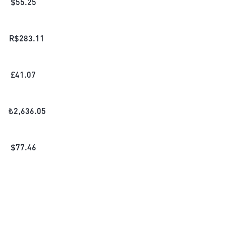
$
55.25
R$
283.11
£
41.07
₺
2,636.05
$
77.46