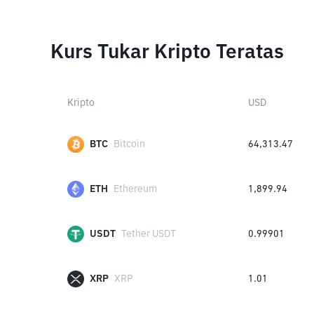
Kurs Tukar Kripto Teratas
Kripto
USD
BTC
Bitcoin
64,313.47
ETH
Ethereum
1,899.94
USDT
Tether USDT
0.99901
XRP
XRP
1.01