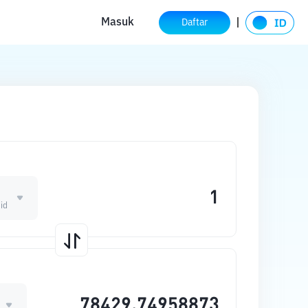
Masuk
Daftar
E
id