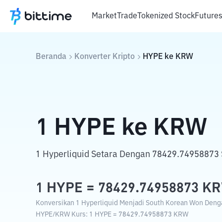
Market
Trade
Tokenized Stock
Future
Beranda
Konverter Kripto
HYPE
ke
KRW
1
HYPE
ke
KRW
1 Hyperliquid Setara Dengan 78429.74958873
1
HYPE
=
78429.74958873
K
Konversikan 1 Hyperliquid Menjadi South Korean Won Dengan
HYPE
/
KRW
Kurs
: 1
HYPE
=
78429.74958873
KRW