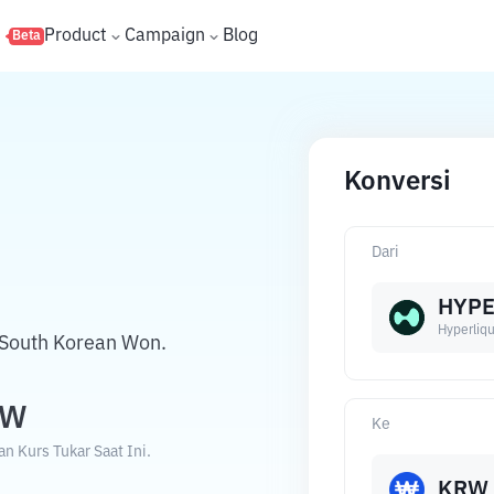
s
Product
Campaign
Blog
Beta
Konversi
Dari
HYP
Hyperliqu
 South Korean Won.
RW
Ke
 Kurs Tukar Saat Ini.
KRW