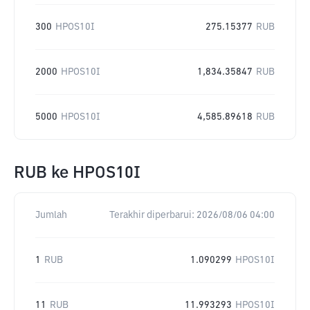
300
HPOS10I
275.15377
RUB
2000
HPOS10I
1,834.35847
RUB
5000
HPOS10I
4,585.89618
RUB
RUB
ke
HPOS10I
Jumlah
Terakhir diperbarui:
2026/08/06 04:00
1
RUB
1.090299
HPOS10I
11
RUB
11.993293
HPOS10I