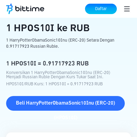
Beranda
Konverter Kripto
HPOS10I
ke
Daftar
RUB
1
HPOS10I
ke
RUB
1 HarryPotterObamaSonic10Inu (ERC-20) Setara Dengan
0.91717923 Russian Ruble.
1
HPOS10I
=
0.91717923
RUB
Konversikan 1 HarryPotterObamaSonic10Inu (ERC-20)
Menjadi Russian Ruble Dengan Kurs Tukar Saat Ini.
HPOS10I
/
RUB
Kurs
: 1
HPOS10I
=
0.91717923
RUB
Beli
HarryPotterObamaSonic10Inu (ERC-20)
(
HPOS10I
)