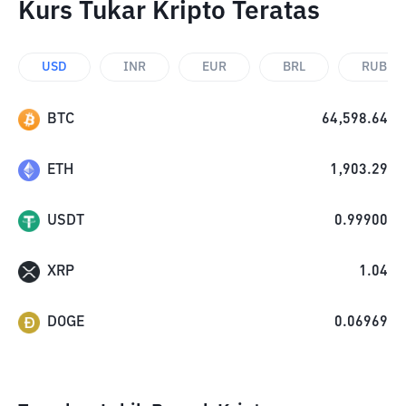
Kurs Tukar Kripto Teratas
USD
INR
EUR
BRL
RUB
BTC
64,598.64
ETH
1,903.29
USDT
0.99900
XRP
1.04
DOGE
0.06969