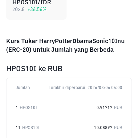
HPOS10I/IDR
202.8
+
36.56
%
Kurs Tukar HarryPotterObamaSonic10Inu
(ERC-20) untuk Jumlah yang Berbeda
HPOS10I
ke
RUB
Jumlah
Terakhir diperbarui:
2026/08/06 04:00
1
HPOS10I
0.91717
RUB
11
HPOS10I
10.08897
RUB