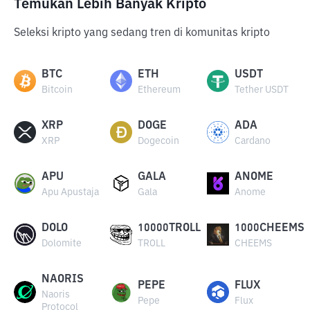
Temukan Lebih Banyak Kripto
Seleksi kripto yang sedang tren di komunitas kripto
BTC
ETH
USDT
Bitcoin
Ethereum
Tether USDT
XRP
DOGE
ADA
XRP
Dogecoin
Cardano
APU
GALA
ANOME
Apu Apustaja
Gala
Anome
DOLO
10000TROLL
1000CHEEMS
Dolomite
TROLL
CHEEMS
NAORIS
PEPE
FLUX
Naoris
Pepe
Flux
Protocol