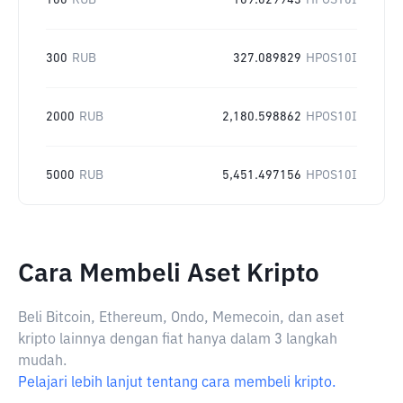
100
RUB
109.029943
HPOS10I
300
RUB
327.089829
HPOS10I
2000
RUB
2,180.598862
HPOS10I
5000
RUB
5,451.497156
HPOS10I
Cara Membeli Aset Kripto
Beli Bitcoin, Ethereum, Ondo, Memecoin, dan aset
kripto lainnya dengan fiat hanya dalam 3 langkah
mudah.
Pelajari lebih lanjut tentang cara membeli kripto.