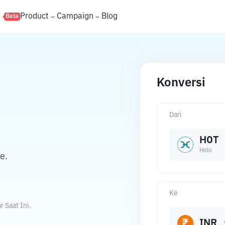
s
Product
Campaign
Blog
Beta
Konversi
Dari
HOT
Holo
e.
Ke
 Saat Ini.
INR