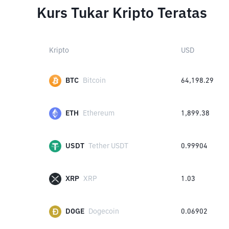
Kurs Tukar Kripto Teratas
Kripto
USD
BTC
Bitcoin
64,198.29
ETH
Ethereum
1,899.38
USDT
Tether USDT
0.99904
XRP
XRP
1.03
DOGE
Dogecoin
0.06902