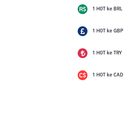
1
HOT
ke
BRL
1
HOT
ke
GBP
1
HOT
ke
TRY
1
HOT
ke
CAD