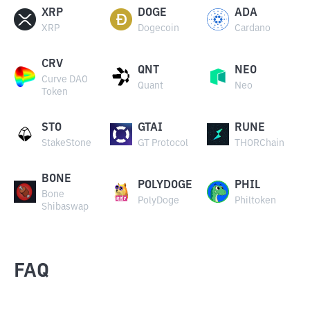
XRP
DOGE
ADA
XRP
Dogecoin
Cardano
CRV
QNT
NEO
Curve DAO
Quant
Neo
Token
STO
GTAI
RUNE
StakeStone
GT Protocol
THORChain
BONE
POLYDOGE
PHIL
Bone
PolyDoge
Philtoken
Shibaswap
FAQ