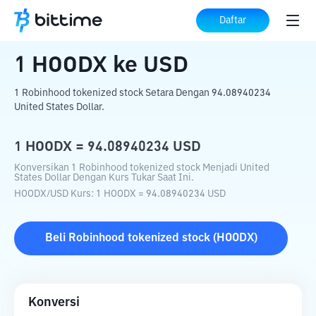
Beranda
Konverter Kripto
HOODX
ke
Daftar
USD
1
HOODX
ke
USD
1 Robinhood tokenized stock Setara Dengan 94.08940234
United States Dollar.
1
HOODX
=
94.08940234
USD
Konversikan 1 Robinhood tokenized stock Menjadi United
States Dollar Dengan Kurs Tukar Saat Ini.
HOODX
/
USD
Kurs
: 1
HOODX
=
94.08940234
USD
Beli
Robinhood tokenized stock
(
HOODX
)
Konversi