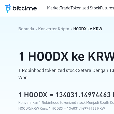
Market
Trade
Tokenized Stock
Future
Beranda
Konverter Kripto
HOODX
ke
KRW
1
HOODX
ke
KR
1 Robinhood tokenized stock Setara Dengan 
Won.
1
HOODX
=
134031.14974463
Konversikan 1 Robinhood tokenized stock Menjadi South Ko
HOODX
/
KRW
Kurs
: 1
HOODX
=
134031.14974463
KRW