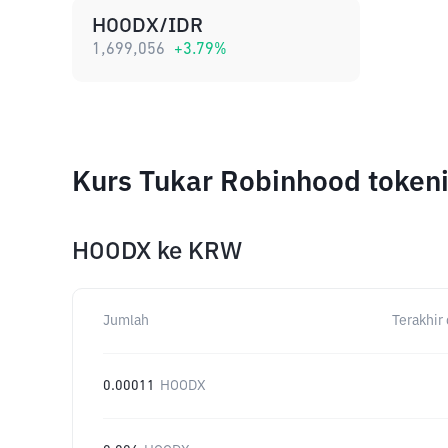
HOODX/IDR
1,699,056
+
3.79
%
Kurs Tukar Robinhood token
HOODX
ke
KRW
Jumlah
Terakhir 
0.00011
HOODX