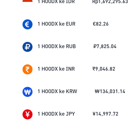
1
HOODX
ke
IDR
Rp
1,692,295.63
1
HOODX
ke
EUR
€
82.26
1
HOODX
ke
RUB
₽
7,825.04
1
HOODX
ke
INR
₹
9,046.82
1
HOODX
ke
KRW
₩
134,031.14
1
HOODX
ke
JPY
¥
14,997.72