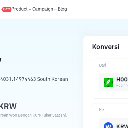
s
Product
Campaign
Blog
Beta
Konversi
W
Dari
134031.14974463 South Korean
HOO
Robinh
KRW
Ke
rean Won Dengan Kurs Tukar Saat Ini.
KR