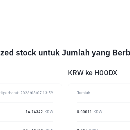
ized stock untuk Jumlah yang Ber
KRW
ke
HOODX
diperbarui:
2026/08/07 13:59
Jumlah
14.74342
KRW
0.00011
KRW