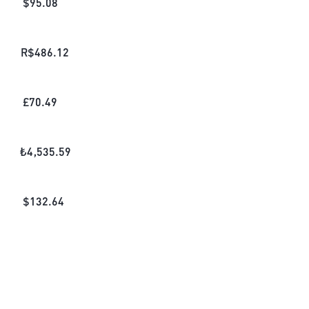
$
95.08
R$
486.12
£
70.49
₺
4,535.59
$
132.64