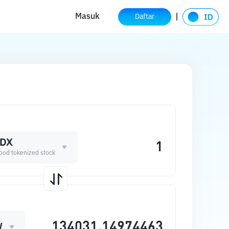
Masuk
Daftar
DX
ood tokenized stock
W