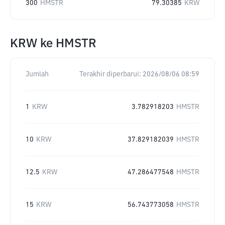
300
HMSTR
79.30385
KRW
KRW
ke
HMSTR
Jumlah
Terakhir diperbarui:
2026/08/06 08:59
1
KRW
3.782918203
HMSTR
10
KRW
37.829182039
HMSTR
12.5
KRW
47.286477548
HMSTR
15
KRW
56.743773058
HMSTR