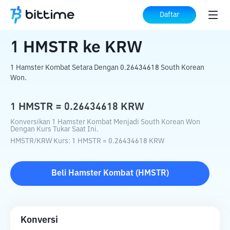
Beranda
Konverter Kripto
HMSTR
ke
Daftar
KRW
1
HMSTR
ke
KRW
1 Hamster Kombat Setara Dengan 0.26434618 South Korean
Won.
1
HMSTR
=
0.26434618
KRW
Konversikan 1 Hamster Kombat Menjadi South Korean Won
Dengan Kurs Tukar Saat Ini.
HMSTR
/
KRW
Kurs
: 1
HMSTR
=
0.26434618
KRW
Beli
Hamster Kombat
(
HMSTR
)
Konversi