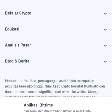
Belajar Crypto
Edukasi
Analisis Pasar
Blog & Berita
Mohon diperhatikan, perdagangan aset kripto merupakan
aktivitas beresiko tinggi. Nilai Aset Kripto bersifat fluktuatif dan
dapat berubah secara signifikan dari waktu ke waktu. Kinerja
pada masa lalu tidak mencerminkan kinerja di masa depan.
Terdapat risiko kehilangan sebagai dampak dari membeli dan
Aplikasi Bittime
menjual aset kripto dan sepenuhnya keputusan independen dari
Cara termudah dalam trading Bitcoin & Aset kripto