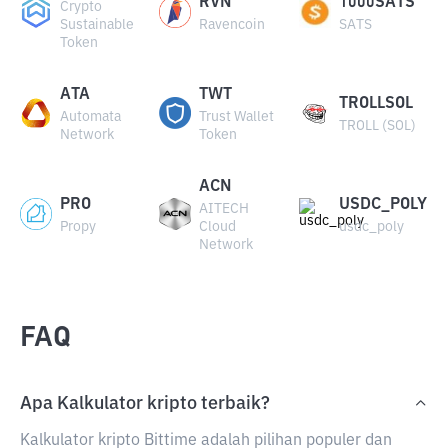
RVN
1000SATS
Crypto
Sustainable
Ravencoin
SATS
Token
ATA
TWT
TROLLSOL
Automata
Trust Wallet
TROLL (SOL)
Network
Token
ACN
PRO
USDC_POLY
AITECH
Propy
Cloud
usdc_poly
Network
FAQ
Apa Kalkulator kripto terbaik?
Kalkulator kripto Bittime adalah pilihan populer dan