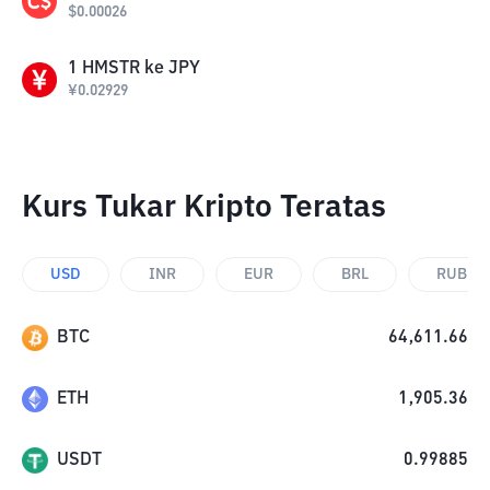
$
0.00026
1
HMSTR
ke
JPY
¥
0.02929
Kurs Tukar Kripto Teratas
USD
INR
EUR
BRL
RUB
BTC
64,611.66
ETH
1,905.36
USDT
0.99885