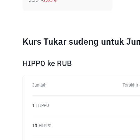
2.22
-2.63
%
Kurs Tukar sudeng untuk Ju
HIPPO
ke
RUB
Jumlah
Terakhir 
1
HIPPO
10
HIPPO