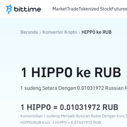
Market
Trade
Tokenized Stock
Future
Beranda
Konverter Kripto
HIPPO
ke
RUB
1
HIPPO
ke
RUB
1 sudeng Setara Dengan 0.01031972 Russian 
1
HIPPO
=
0.01031972
RUB
Konversikan 1 sudeng Menjadi Russian Ruble Dengan Kurs Tu
HIPPO
/
RUB
Kurs
: 1
HIPPO
=
0.01031972
RUB