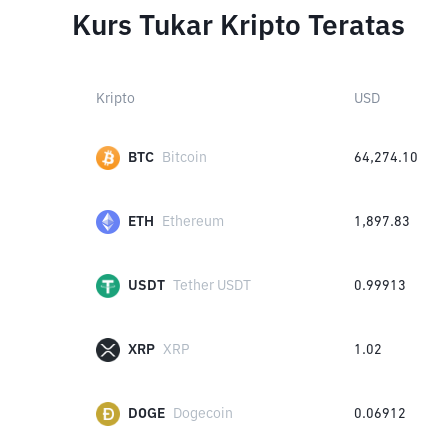
Kurs Tukar Kripto Teratas
Kripto
USD
BTC
Bitcoin
64,274.10
ETH
Ethereum
1,897.83
USDT
Tether USDT
0.99913
XRP
XRP
1.02
DOGE
Dogecoin
0.06912