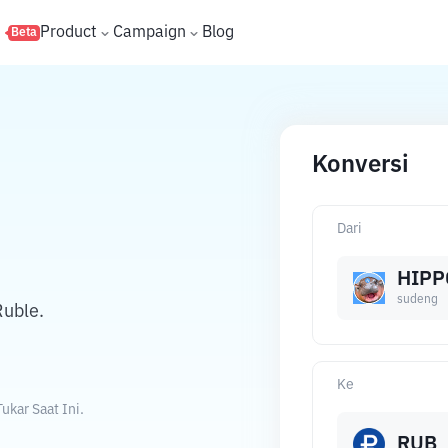
s
Product
Campaign
Blog
Beta
Konversi
Dari
HIPP
sudeng
Ruble.
Ke
kar Saat Ini.
RUB