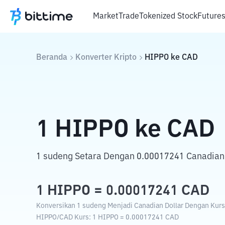
Market
Trade
Tokenized Stock
Future
Beranda
Konverter Kripto
HIPPO
ke
CAD
1
HIPPO
ke
CAD
1 sudeng Setara Dengan 0.00017241 Canadian 
1
HIPPO
=
0.00017241
CAD
Konversikan 1 sudeng Menjadi Canadian Dollar Dengan Kurs 
HIPPO
/
CAD
Kurs
: 1
HIPPO
=
0.00017241
CAD