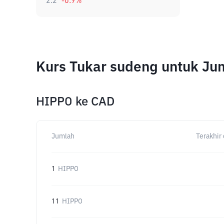
2.2
-0.9
%
Kurs Tukar sudeng untuk Ju
HIPPO
ke
CAD
Jumlah
Terakhir 
1
HIPPO
11
HIPPO