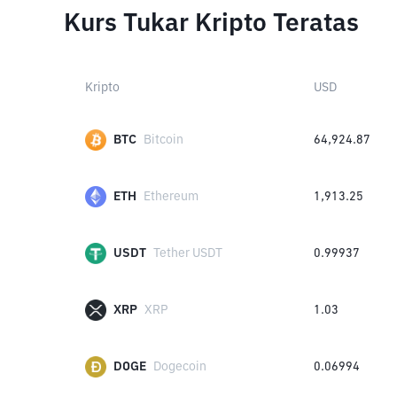
Kurs Tukar Kripto Teratas
Kripto
USD
BTC
Bitcoin
64,924.87
ETH
Ethereum
1,913.25
USDT
Tether USDT
0.99937
XRP
XRP
1.03
DOGE
Dogecoin
0.06994