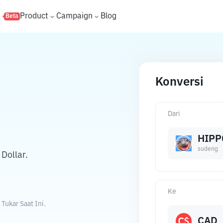
s
Product
Campaign
Blog
Beta
Konversi
Dari
HIPP
sudeng
Dollar.
Ke
Tukar Saat Ini.
CAD