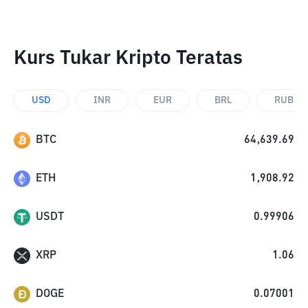
Kurs Tukar Kripto Teratas
USD
INR
EUR
BRL
RUB
BTC
64,639.69
ETH
1,908.92
USDT
0.99906
XRP
1.06
DOGE
0.07001