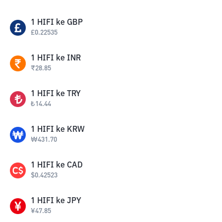
1
HIFI
ke
GBP
£
0.22535
1
HIFI
ke
INR
₹
28.85
1
HIFI
ke
TRY
₺
14.44
1
HIFI
ke
KRW
₩
431.70
1
HIFI
ke
CAD
$
0.42523
1
HIFI
ke
JPY
¥
47.85