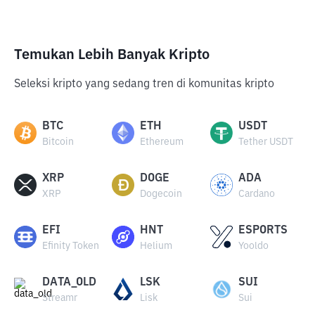
Temukan Lebih Banyak Kripto
Seleksi kripto yang sedang tren di komunitas kripto
BTC
ETH
USDT
Bitcoin
Ethereum
Tether USDT
XRP
DOGE
ADA
XRP
Dogecoin
Cardano
EFI
HNT
ESPORTS
Efinity Token
Helium
Yooldo
DATA_OLD
LSK
SUI
Streamr
Lisk
Sui