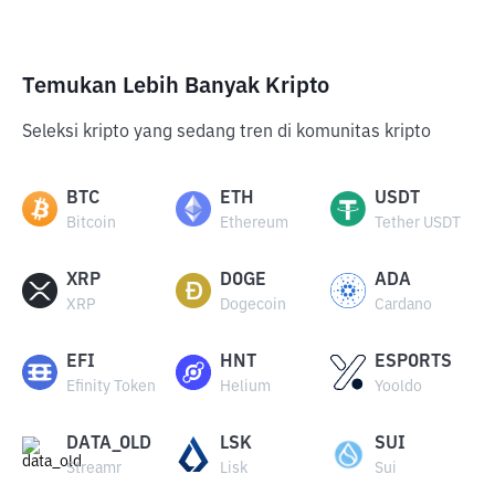
Temukan Lebih Banyak Kripto
Seleksi kripto yang sedang tren di komunitas kripto
BTC
ETH
USDT
Bitcoin
Ethereum
Tether USDT
XRP
DOGE
ADA
XRP
Dogecoin
Cardano
EFI
HNT
ESPORTS
Efinity Token
Helium
Yooldo
DATA_OLD
LSK
SUI
Streamr
Lisk
Sui