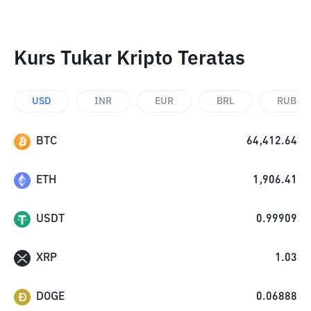
Kurs Tukar Kripto Teratas
USD
INR
EUR
BRL
RUB
BTC
64,412.64
ETH
1,906.41
USDT
0.99909
XRP
1.03
DOGE
0.06888