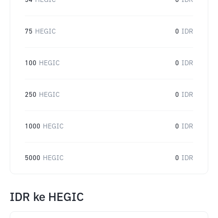
54
HEGIC
0
IDR
75
HEGIC
0
IDR
100
HEGIC
0
IDR
250
HEGIC
0
IDR
1000
HEGIC
0
IDR
5000
HEGIC
0
IDR
IDR
ke
HEGIC