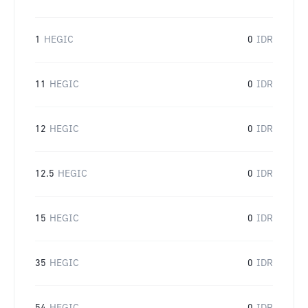
1
HEGIC
0
IDR
11
HEGIC
0
IDR
12
HEGIC
0
IDR
12.5
HEGIC
0
IDR
15
HEGIC
0
IDR
35
HEGIC
0
IDR