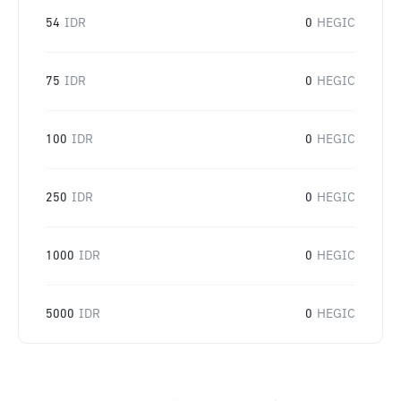
54
IDR
0
HEGIC
75
IDR
0
HEGIC
100
IDR
0
HEGIC
250
IDR
0
HEGIC
1000
IDR
0
HEGIC
5000
IDR
0
HEGIC