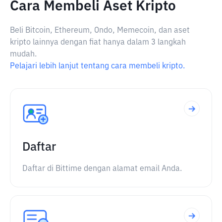
Cara Membeli Aset Kripto
Beli Bitcoin, Ethereum, Ondo, Memecoin, dan aset
kripto lainnya dengan fiat hanya dalam 3 langkah
mudah.
Pelajari lebih lanjut tentang cara membeli kripto.
Daftar
Daftar di Bittime dengan alamat email Anda.