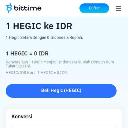
Beranda
Konverter Kripto
HEGIC
ke
IDR
Daftar
1
HEGIC
ke
IDR
1 Hegic Setara Dengan 0 Indonesia Rupiah.
1
HEGIC
=
0
IDR
Konversikan 1 Hegic Menjadi Indonesia Rupiah Dengan Kurs
Tukar Saat Ini.
HEGIC
/
IDR
Kurs
: 1
HEGIC
=
0
IDR
Beli
Hegic
(
HEGIC
)
Konversi