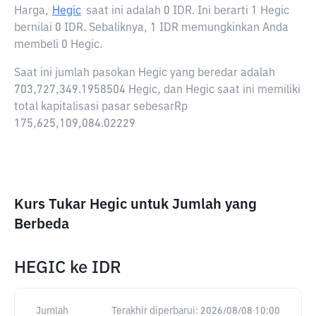
Harga,
Hegic
saat ini adalah
0 IDR
. Ini berarti 1 Hegic
bernilai 0 IDR. Sebaliknya, 1 IDR memungkinkan Anda
membeli 0 Hegic.
Saat ini jumlah pasokan Hegic yang beredar adalah
703,727,349.1958504 Hegic, dan Hegic saat ini memiliki
total kapitalisasi pasar sebesarRp
175,625,109,084.02229
Kurs Tukar Hegic untuk Jumlah yang
Berbeda
HEGIC
ke
IDR
Jumlah
Terakhir diperbarui:
2026/08/08 10:00