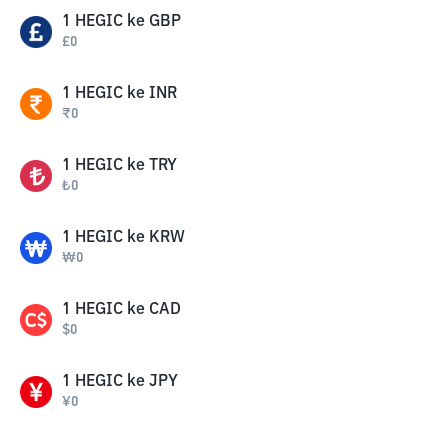
1
HEGIC
ke
GBP
£
0
1
HEGIC
ke
INR
₹
0
1
HEGIC
ke
TRY
₺
0
1
HEGIC
ke
KRW
₩
0
1
HEGIC
ke
CAD
$
0
1
HEGIC
ke
JPY
¥
0