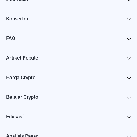
Konverter
FAQ
Artikel Populer
Harga Crypto
Belajar Crypto
Edukasi
Analisis Pasar