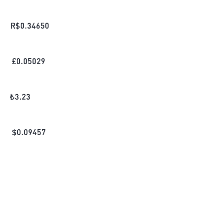
R$
0.34650
£
0.05029
₺
3.23
$
0.09457