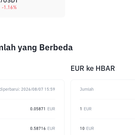
/USDT
-1.16
%
mlah yang Berbeda
EUR
ke
HBAR
diperbarui:
2026/08/07 15:59
Jumlah
0.05871
EUR
1
EUR
0.58716
EUR
10
EUR