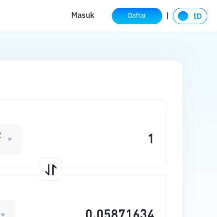
Masuk
Daftar
R