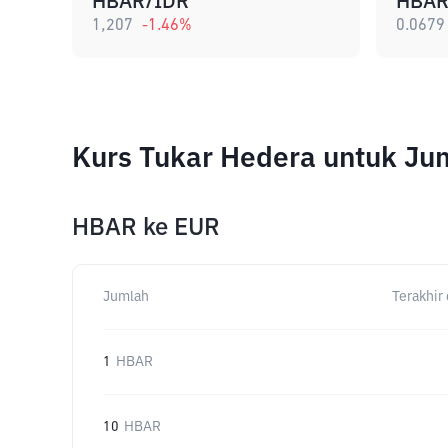
HBAR/IDR
HBAR
1,207
-1.46
%
0.0679
Kurs Tukar Hedera untuk Ju
HBAR
ke
EUR
Jumlah
Terakhir 
1
HBAR
10
HBAR