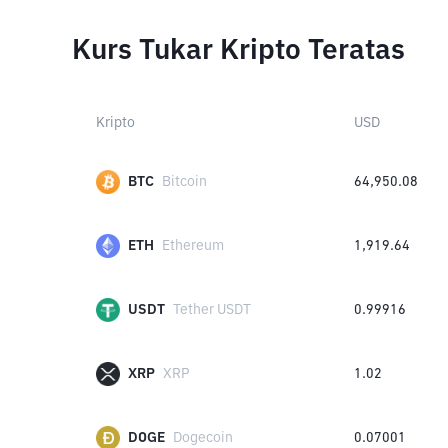
Kurs Tukar Kripto Teratas
Kripto
USD
BTC
Bitcoin
64,950.08
ETH
Ethereum
1,919.64
USDT
Tether USDT
0.99916
XRP
XRP
1.02
DOGE
Dogecoin
0.07001