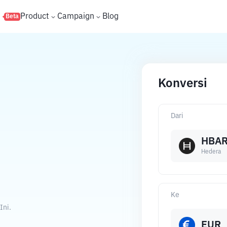
s
Product
Campaign
Blog
Beta
Konversi
Dari
HBA
Hedera
Ke
Ini.
EUR