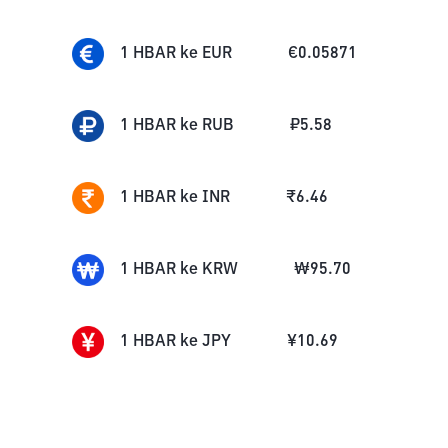
1
HBAR
ke
EUR
€
0.05871
1
HBAR
ke
RUB
₽
5.58
1
HBAR
ke
INR
₹
6.46
1
HBAR
ke
KRW
₩
95.70
1
HBAR
ke
JPY
¥
10.69