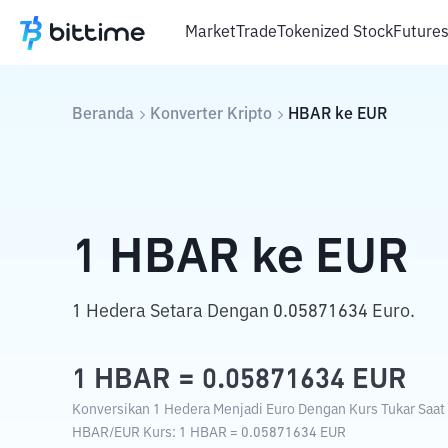
Market
Trade
Tokenized Stock
Future
Beranda
Konverter Kripto
HBAR
ke
EUR
1
HBAR
ke
EUR
1 Hedera Setara Dengan 0.05871634 Euro.
1
HBAR
=
0.05871634
EUR
Konversikan 1 Hedera Menjadi Euro Dengan Kurs Tukar Saat 
HBAR
/
EUR
Kurs
: 1
HBAR
=
0.05871634
EUR