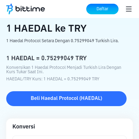
Beranda
Konverter Kripto
HAEDAL
ke
Daftar
TRY
1
HAEDAL
ke
TRY
1 Haedal Protocol Setara Dengan 0.75299049 Turkish Lira.
1
HAEDAL
=
0.75299049
TRY
Konversikan 1 Haedal Protocol Menjadi Turkish Lira Dengan
Kurs Tukar Saat Ini.
HAEDAL
/
TRY
Kurs
: 1
HAEDAL
=
0.75299049
TRY
Beli
Haedal Protocol
(
HAEDAL
)
Konversi