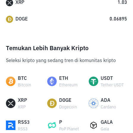
XRP
1.03
DOGE
0.06895
Temukan Lebih Banyak Kripto
Seleksi kripto yang sedang tren di komunitas kripto
BTC
ETH
USDT
Bitcoin
Ethereum
Tether USDT
XRP
DOGE
ADA
XRP
Dogecoin
Cardano
RSS3
P
GALA
RSS3
PoP Planet
Gala