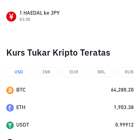
1
HAEDAL
ke
JPY
¥
2.50
Kurs Tukar Kripto Teratas
USD
INR
EUR
BRL
RUB
BTC
64,280.20
ETH
1,903.38
USDT
0.99912