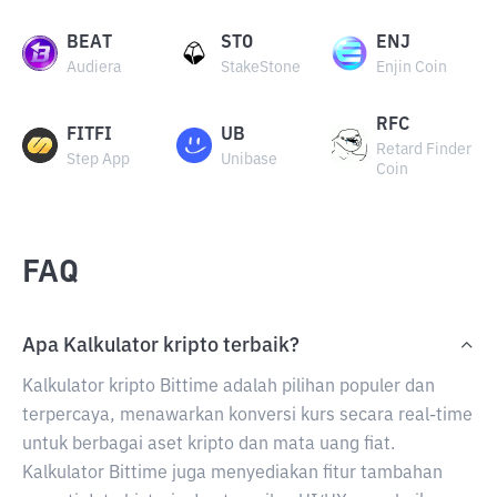
BEAT
STO
ENJ
Audiera
StakeStone
Enjin Coin
RFC
FITFI
UB
Retard Finder
Step App
Unibase
Coin
FAQ
Apa Kalkulator kripto terbaik?
Kalkulator kripto Bittime adalah pilihan populer dan
terpercaya, menawarkan konversi kurs secara real-time
untuk berbagai aset kripto dan mata uang fiat.
Kalkulator Bittime juga menyediakan fitur tambahan