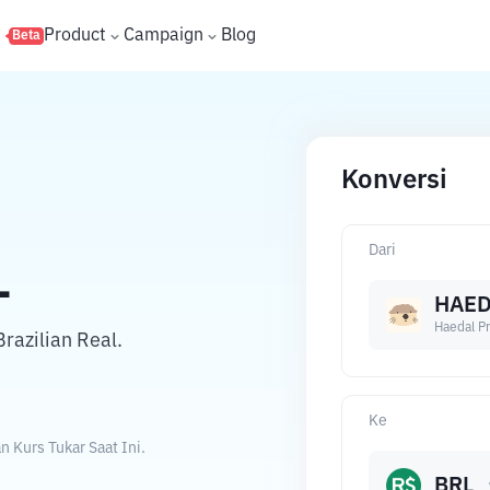
s
Product
Campaign
Blog
Beta
Konversi
Dari
L
HAED
Haedal Pr
razilian Real.
Ke
 Kurs Tukar Saat Ini.
BRL