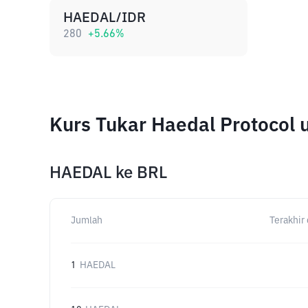
HAEDAL/IDR
280
+
5.66
%
Kurs Tukar Haedal Protocol
HAEDAL
ke
BRL
Jumlah
Terakhir 
1
HAEDAL