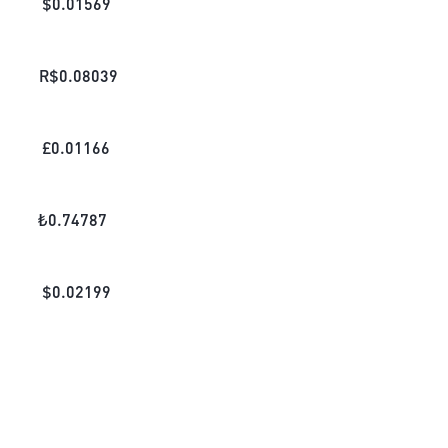
$
0.01569
R$
0.08039
£
0.01166
₺
0.74787
$
0.02199