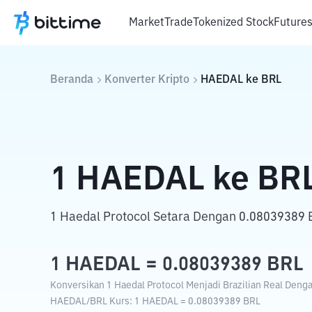
Market
Trade
Tokenized Stock
Future
Beranda
Konverter Kripto
HAEDAL
ke
BRL
1
HAEDAL
ke
BR
1 Haedal Protocol Setara Dengan 0.08039389 B
1
HAEDAL
=
0.08039389
BRL
Konversikan 1 Haedal Protocol Menjadi Brazilian Real Dengan
HAEDAL
/
BRL
Kurs
: 1
HAEDAL
=
0.08039389
BRL