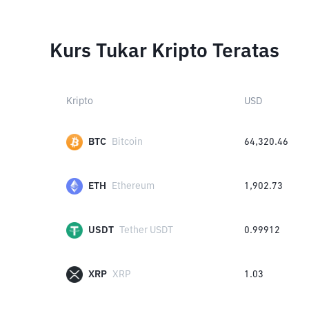
Kurs Tukar Kripto Teratas
Kripto
USD
BTC
Bitcoin
64,320.46
ETH
Ethereum
1,902.73
USDT
Tether USDT
0.99912
XRP
XRP
1.03