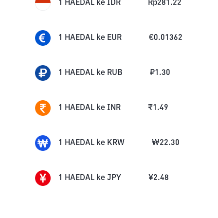
1
HAEDAL
ke
IDR
Rp
281.22
1
HAEDAL
ke
EUR
€
0.01362
1
HAEDAL
ke
RUB
₽
1.30
1
HAEDAL
ke
INR
₹
1.49
1
HAEDAL
ke
KRW
₩
22.30
1
HAEDAL
ke
JPY
¥
2.48