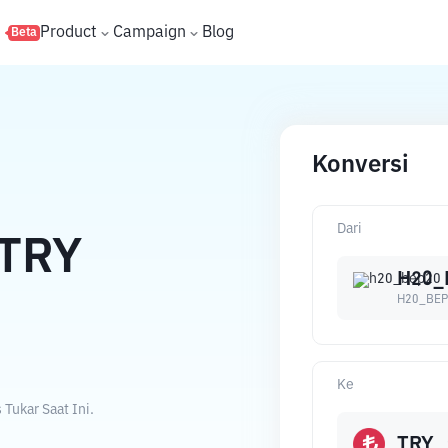
s
Product
Campaign
Blog
Beta
Konversi
Dari
TRY
H20_
H20_BEP
Ke
Tukar Saat Ini.
TRY