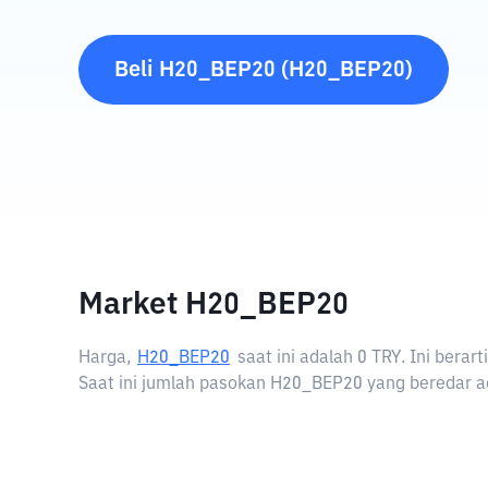
Beli
H20_BEP20
(
H20_BEP20
)
Market H20_BEP20
Harga,
H20_BEP20
saat ini adalah
0 TRY
. Ini bera
Saat ini jumlah pasokan H20_BEP20 yang beredar ad