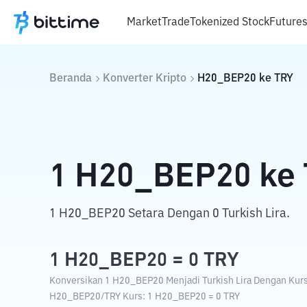
Market
Trade
Tokenized Stock
Future
Beranda
Konverter Kripto
H20_BEP20
ke
TRY
1
H20_BEP20
ke
1 H20_BEP20 Setara Dengan 0 Turkish Lira.
1
H20_BEP20
=
0
TRY
Konversikan 1 H20_BEP20 Menjadi Turkish Lira Dengan Kurs 
H20_BEP20
/
TRY
Kurs
: 1
H20_BEP20
=
0
TRY