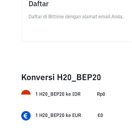
Daftar
Daftar di Bittime dengan alamat email Anda.
Konversi H20_BEP20
1
H20_BEP20
ke
IDR
Rp
0
1
H20_BEP20
ke
EUR
€
0