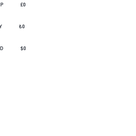
BP
£
0
Y
₺
0
AD
$
0