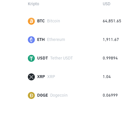
Kripto
USD
BTC
Bitcoin
64,851.65
ETH
Ethereum
1,911.67
USDT
Tether USDT
0.99894
XRP
XRP
1.04
DOGE
Dogecoin
0.06999