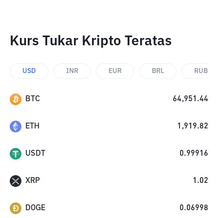
Kurs Tukar Kripto Teratas
USD
INR
EUR
BRL
RUB
BTC
64,951.44
ETH
1,919.82
USDT
0.99916
XRP
1.02
DOGE
0.06998