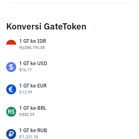
Konversi GateToken
1
GT
ke
IDR
Rp
288,196.08
1
GT
ke
USD
$
16.17
1
GT
ke
EUR
€
13.99
1
GT
ke
BRL
R$
82.59
1
GT
ke
RUB
₽
1,331.18