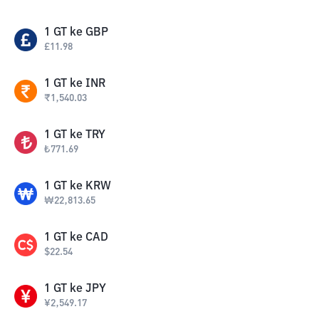
1
GT
ke
GBP
£
11.98
1
GT
ke
INR
₹
1,540.03
1
GT
ke
TRY
₺
771.69
1
GT
ke
KRW
₩
22,813.65
1
GT
ke
CAD
$
22.54
1
GT
ke
JPY
¥
2,549.17