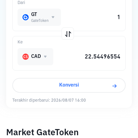
Dari
GT
GateToken
Ke
CAD
Konversi
Terakhir diperbarui:
2026/08/07 16:00
Market GateToken