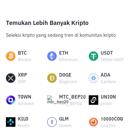
Temukan Lebih Banyak Kripto
Seleksi kripto yang sedang tren di komunitas kripto
BTC
ETH
USDT
Bitcoin
Ethereum
Tether USDT
XRP
DOGE
ADA
XRP
Dogecoin
Cardano
TOWN
MTC_BEP20
UNION
Alt.town
MTC_BEP20
Union
KILO
GLM
10000COQ
KiloEx
Golem
Coq Inu