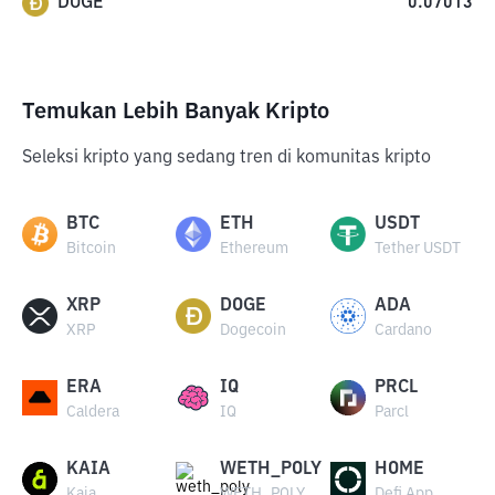
DOGE
0.07013
Temukan Lebih Banyak Kripto
Seleksi kripto yang sedang tren di komunitas kripto
BTC
ETH
USDT
Bitcoin
Ethereum
Tether USDT
XRP
DOGE
ADA
XRP
Dogecoin
Cardano
ERA
IQ
PRCL
Caldera
IQ
Parcl
KAIA
WETH_POLY
HOME
Kaia
WETH_POLY
Defi App