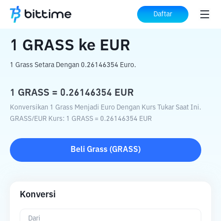
Beranda
Konverter Kripto
GRASS
ke
Daftar
EUR
1
GRASS
ke
EUR
1 Grass Setara Dengan 0.26146354 Euro.
1
GRASS
=
0.26146354
EUR
Konversikan 1 Grass Menjadi Euro Dengan Kurs Tukar Saat Ini.
GRASS
/
EUR
Kurs
: 1
GRASS
=
0.26146354
EUR
Beli
Grass
(
GRASS
)
Konversi
Dari