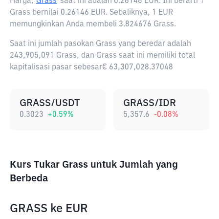
Harga,
Grass
saat ini adalah
0.26146 EUR
. Ini berarti 1
Grass bernilai 0.26146 EUR. Sebaliknya, 1 EUR
memungkinkan Anda membeli 3.824676 Grass.
Saat ini jumlah pasokan Grass yang beredar adalah
243,905,091 Grass, dan Grass saat ini memiliki total
kapitalisasi pasar sebesar€ 63,307,028.37048
GRASS/USDT
GRASS/IDR
0.3023
+
0.59
%
5,357.6
-0.08
%
Kurs Tukar Grass untuk Jumlah yang
Berbeda
GRASS
ke
EUR