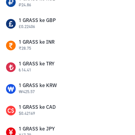
₽
24.86
1
GRASS
ke
GBP
£
0.22406
1
GRASS
ke
INR
₹
28.75
1
GRASS
ke
TRY
₺
14.41
1
GRASS
ke
KRW
₩
425.57
1
GRASS
ke
CAD
$
0.42169
1
GRASS
ke
JPY