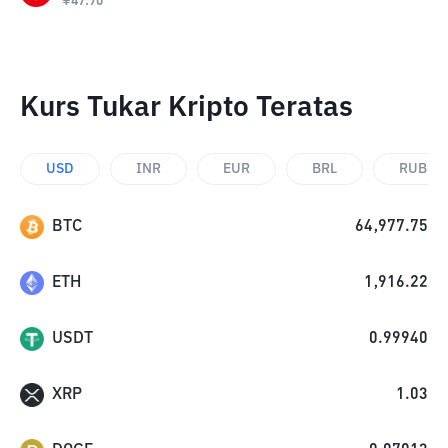
¥
47.70
Kurs Tukar Kripto Teratas
USD
INR
EUR
BRL
RUB
BTC
64,977.75
ETH
1,916.22
USDT
0.99940
XRP
1.03