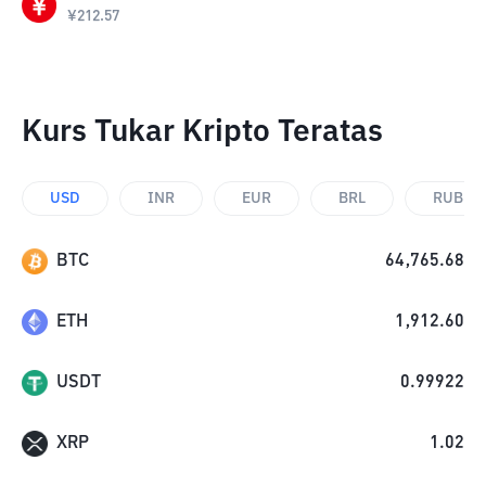
¥
212.57
Kurs Tukar Kripto Teratas
USD
INR
EUR
BRL
RUB
BTC
64,765.68
ETH
1,912.60
USDT
0.99922
XRP
1.02