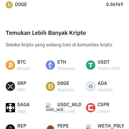
DOGE
0.06969
Temukan Lebih Banyak Kripto
Seleksi kripto yang sedang tren di komunitas kripto
BTC
ETH
USDT
Bitcoin
Ethereum
Tether USDT
XRP
DOGE
ADA
XRP
Dogecoin
Cardano
SAGA
USDC_WLD
CSPR
Saga
usdc_wld
Casper
REP
PEPE
WETH_POLY