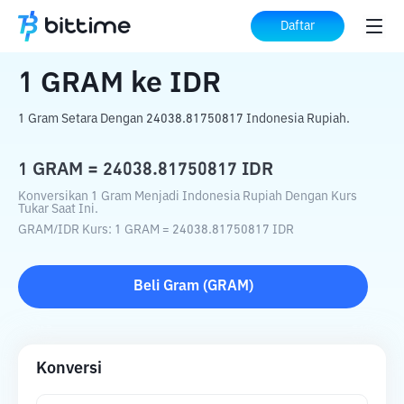
Beranda
Konverter Kripto
GRAM
ke
IDR
Daftar
1
GRAM
ke
IDR
1 Gram Setara Dengan 24038.81750817 Indonesia Rupiah.
1
GRAM
=
24038.81750817
IDR
Konversikan 1 Gram Menjadi Indonesia Rupiah Dengan Kurs
Tukar Saat Ini.
GRAM
/
IDR
Kurs
: 1
GRAM
=
24038.81750817
IDR
Beli
Gram
(
GRAM
)
Konversi