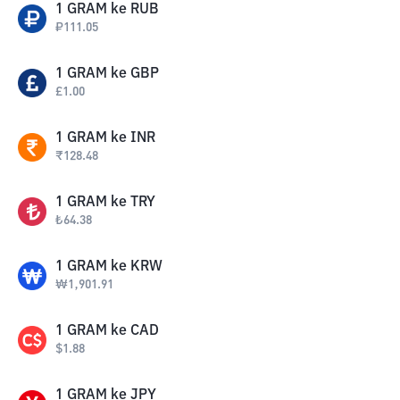
1
GRAM
ke
RUB
₽
111.05
1
GRAM
ke
GBP
£
1.00
1
GRAM
ke
INR
₹
128.48
1
GRAM
ke
TRY
₺
64.38
1
GRAM
ke
KRW
₩
1,901.91
1
GRAM
ke
CAD
$
1.88
1
GRAM
ke
JPY