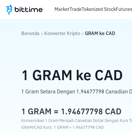
Market
Trade
Tokenized Stock
Future
Beranda
Konverter Kripto
GRAM
ke
CAD
1
GRAM
ke
CAD
1 Gram Setara Dengan 1.94677798 Canadian Do
1
GRAM
=
1.94677798
CAD
Konversikan 1 Gram Menjadi Canadian Dollar Dengan Kurs Tu
GRAM
/
CAD
Kurs
: 1
GRAM
=
1.94677798
CAD