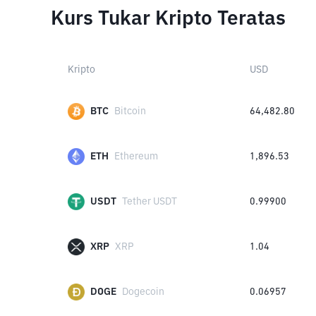
Kurs Tukar Kripto Teratas
Kripto
USD
BTC
Bitcoin
64,482.80
ETH
Ethereum
1,896.53
USDT
Tether USDT
0.99900
XRP
XRP
1.04
DOGE
Dogecoin
0.06957