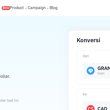
s
Product
Campaign
Blog
Beta
Konversi
Dari
GRA
Gram
llar.
Ke
kar Saat Ini.
CAD