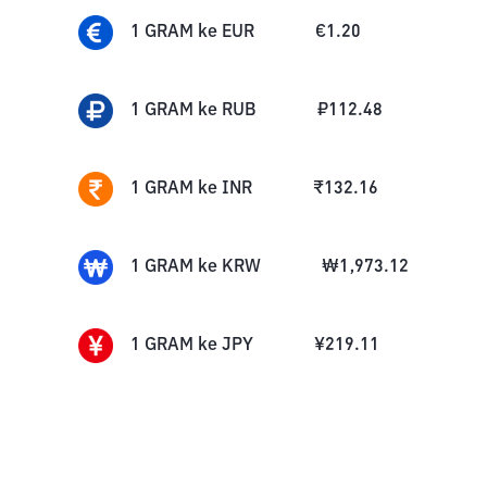
1
GRAM
ke
EUR
€
1.20
1
GRAM
ke
RUB
₽
112.48
1
GRAM
ke
INR
₹
132.16
1
GRAM
ke
KRW
₩
1,973.12
1
GRAM
ke
JPY
¥
219.11