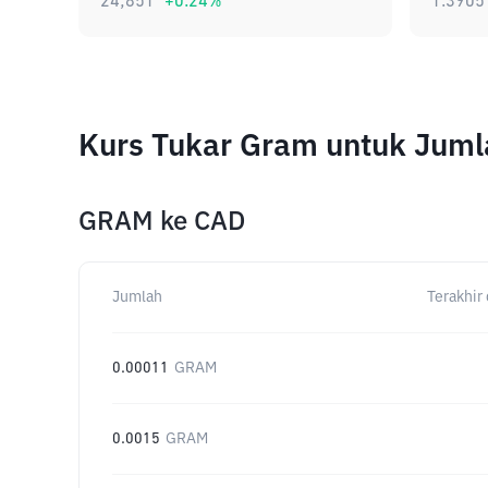
24,851
+
0.24
%
1.3905
Kurs Tukar Gram untuk Jum
GRAM
ke
CAD
Jumlah
Terakhir 
0.00011
GRAM
0.0015
GRAM