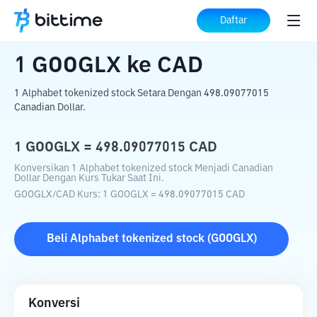
Beranda
Konverter Kripto
GOOGLX
ke
Daftar
CAD
1
GOOGLX
ke
CAD
1 Alphabet tokenized stock Setara Dengan 498.09077015
Canadian Dollar.
1
GOOGLX
=
498.09077015
CAD
Konversikan 1 Alphabet tokenized stock Menjadi Canadian
Dollar Dengan Kurs Tukar Saat Ini.
GOOGLX
/
CAD
Kurs
: 1
GOOGLX
=
498.09077015
CAD
Beli
Alphabet tokenized stock
(
GOOGLX
)
Konversi