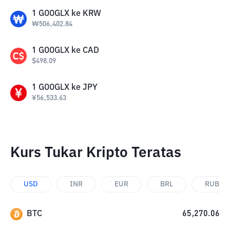
1
GOOGLX
ke
KRW
₩
506,402.84
1
GOOGLX
ke
CAD
$
498.09
1
GOOGLX
ke
JPY
¥
56,533.63
Kurs Tukar Kripto Teratas
USD
INR
EUR
BRL
RUB
BTC
65,270.06