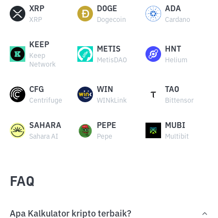
XRP
DOGE
ADA
XRP
Dogecoin
Cardano
KEEP
METIS
HNT
Keep
MetisDAO
Helium
Network
CFG
WIN
TAO
Centrifuge
WINkLink
Bittensor
SAHARA
PEPE
MUBI
Sahara AI
Pepe
Multibit
FAQ
Apa Kalkulator kripto terbaik?