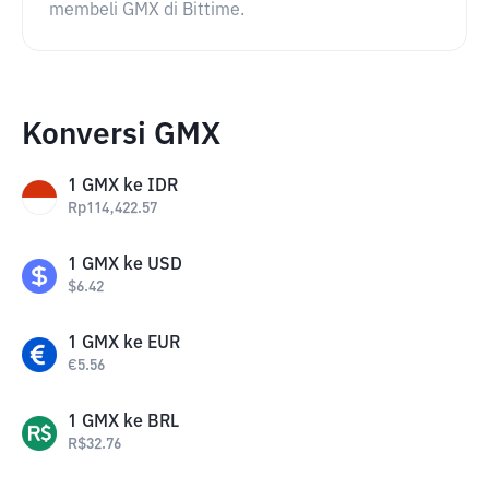
membeli GMX di Bittime.
Konversi GMX
1
GMX
ke
IDR
Rp
114,422.57
1
GMX
ke
USD
$
6.42
1
GMX
ke
EUR
€
5.56
1
GMX
ke
BRL
R$
32.76