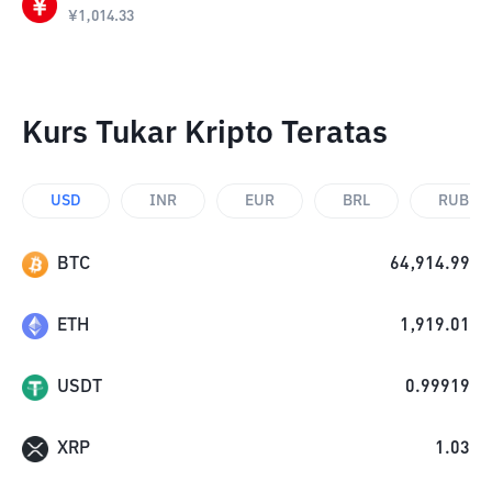
¥
1,014.33
Kurs Tukar Kripto Teratas
USD
INR
EUR
BRL
RUB
BTC
64,914.99
ETH
1,919.01
USDT
0.99919
XRP
1.03