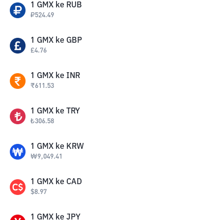
1
GMX
ke
RUB
₽
524.49
1
GMX
ke
GBP
£
4.76
1
GMX
ke
INR
₹
611.53
1
GMX
ke
TRY
₺
306.58
1
GMX
ke
KRW
₩
9,049.41
1
GMX
ke
CAD
$
8.97
1
GMX
ke
JPY