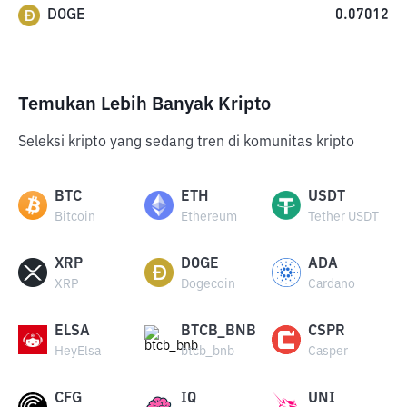
DOGE
0.07012
Temukan Lebih Banyak Kripto
Seleksi kripto yang sedang tren di komunitas kripto
BTC
ETH
USDT
Bitcoin
Ethereum
Tether USDT
XRP
DOGE
ADA
XRP
Dogecoin
Cardano
ELSA
BTCB_BNB
CSPR
HeyElsa
btcb_bnb
Casper
CFG
IQ
UNI