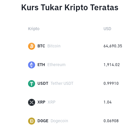
Kurs Tukar Kripto Teratas
Kripto
USD
BTC
Bitcoin
64,690.35
ETH
Ethereum
1,914.02
USDT
Tether USDT
0.99910
XRP
XRP
1.04
DOGE
Dogecoin
0.06908