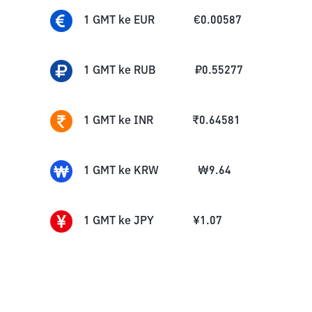
1
GMT
ke
EUR
€
0.00587
1
GMT
ke
RUB
₽
0.55277
1
GMT
ke
INR
₹
0.64581
1
GMT
ke
KRW
₩
9.64
1
GMT
ke
JPY
¥
1.07