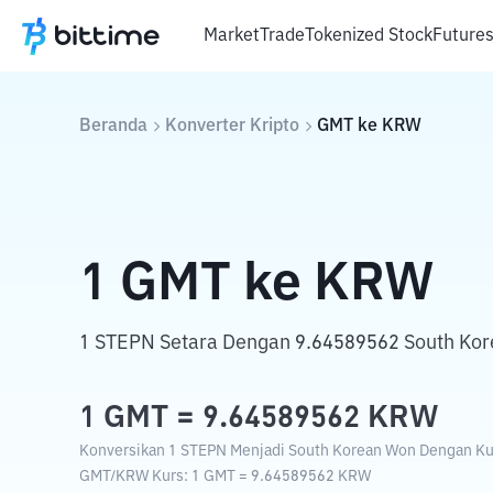
Market
Trade
Tokenized Stock
Future
Beranda
Konverter Kripto
GMT
ke
KRW
1
GMT
ke
KRW
1 STEPN Setara Dengan 9.64589562 South Ko
1
GMT
=
9.64589562
KRW
Konversikan 1 STEPN Menjadi South Korean Won Dengan Kurs
GMT
/
KRW
Kurs
: 1
GMT
=
9.64589562
KRW