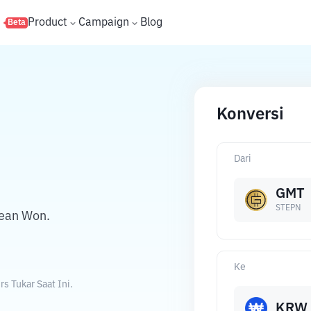
s
Product
Campaign
Blog
Beta
Konversi
Dari
GMT
STEPN
rean Won.
Ke
 Tukar Saat Ini.
KRW