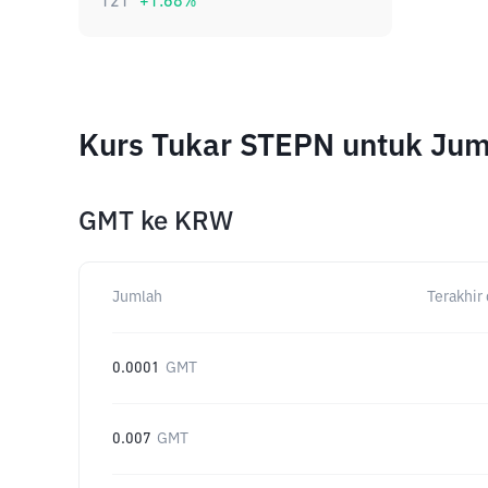
121
+
1.68
%
Kurs Tukar STEPN untuk Ju
GMT
ke
KRW
Jumlah
Terakhir 
0.0001
GMT
0.007
GMT