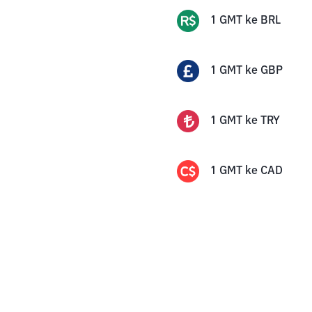
1
GMT
ke
BRL
1
GMT
ke
GBP
1
GMT
ke
TRY
1
GMT
ke
CAD