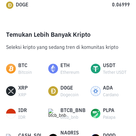
DOGE
0.06999
Temukan Lebih Banyak Kripto
Seleksi kripto yang sedang tren di komunitas kripto
BTC
ETH
USDT
Bitcoin
Ethereum
Tether USDT
XRP
DOGE
ADA
XRP
Dogecoin
Cardano
IDR
BTCB_BNB
PLPA
IDR
btcb_bnb
Palapa
NAORIS