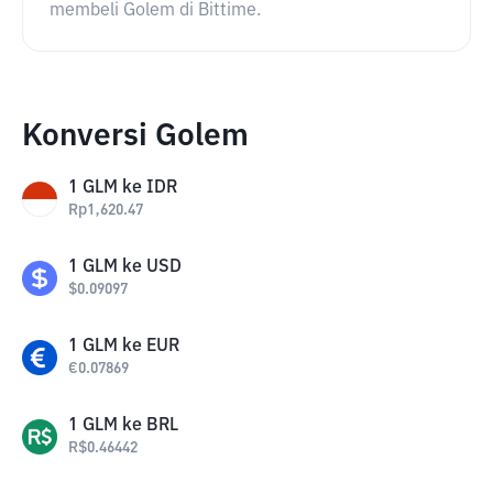
membeli Golem di Bittime.
Konversi Golem
1
GLM
ke
IDR
Rp
1,620.47
1
GLM
ke
USD
$
0.09097
1
GLM
ke
EUR
€
0.07869
1
GLM
ke
BRL
R$
0.46442