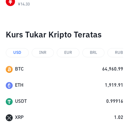
¥
14.33
Kurs Tukar Kripto Teratas
USD
INR
EUR
BRL
RUB
BTC
64,960.99
ETH
1,919.91
USDT
0.99916
XRP
1.02