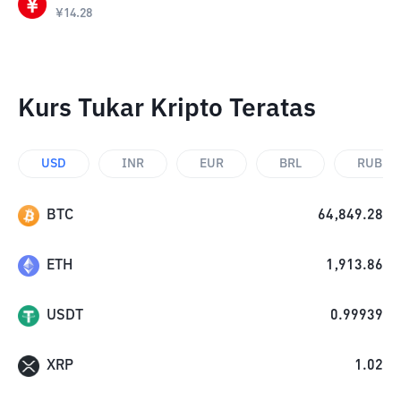
¥
14.28
Kurs Tukar Kripto Teratas
USD
INR
EUR
BRL
RUB
BTC
64,849.28
ETH
1,913.86
USDT
0.99939
XRP
1.02