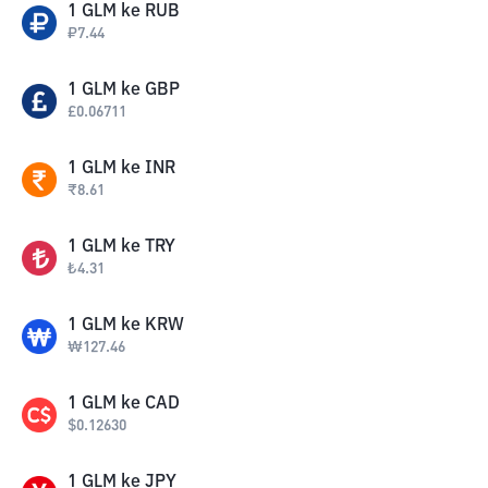
1
GLM
ke
RUB
₽
7.44
1
GLM
ke
GBP
£
0.06711
1
GLM
ke
INR
₹
8.61
1
GLM
ke
TRY
₺
4.31
1
GLM
ke
KRW
₩
127.46
1
GLM
ke
CAD
$
0.12630
1
GLM
ke
JPY