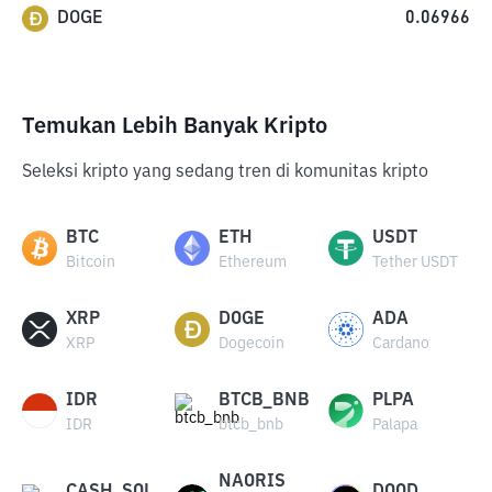
DOGE
0.06966
Temukan Lebih Banyak Kripto
Seleksi kripto yang sedang tren di komunitas kripto
BTC
ETH
USDT
Bitcoin
Ethereum
Tether USDT
XRP
DOGE
ADA
XRP
Dogecoin
Cardano
IDR
BTCB_BNB
PLPA
IDR
btcb_bnb
Palapa
NAORIS