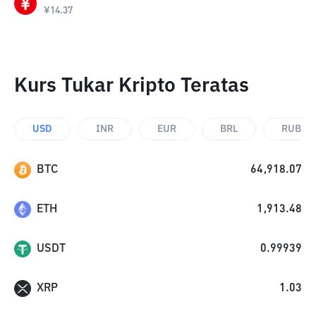
¥
14.37
Kurs Tukar Kripto Teratas
USD
INR
EUR
BRL
RUB
BTC
64,918.07
ETH
1,913.48
USDT
0.99939
XRP
1.03