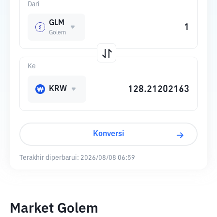
Dari
GLM
Golem
Ke
KRW
Konversi
Terakhir diperbarui:
2026/08/08 06:59
Market Golem