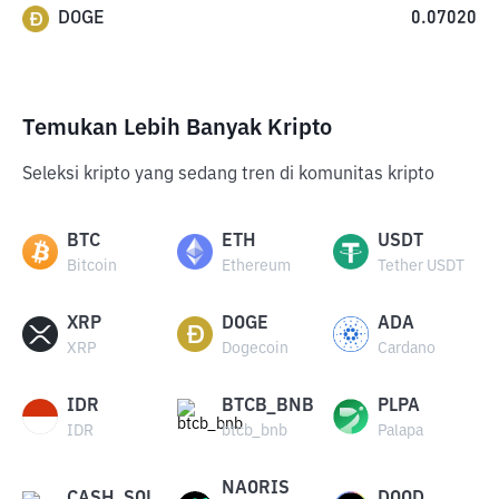
DOGE
0.07020
Temukan Lebih Banyak Kripto
Seleksi kripto yang sedang tren di komunitas kripto
BTC
ETH
USDT
Bitcoin
Ethereum
Tether USDT
XRP
DOGE
ADA
XRP
Dogecoin
Cardano
IDR
BTCB_BNB
PLPA
IDR
btcb_bnb
Palapa
NAORIS