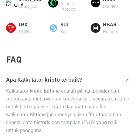
CASH_SOL
DOOD
Naoris
CASH_SOL
Doodles
Protocol
TRX
SUI
HBAR
TRON
Sui
Hedera
FAQ
Apa Kalkulator kripto terbaik?
Kalkulator kripto Bittime adalah pilihan populer dan
terpercaya, menawarkan konversi kurs secara real-time
untuk berbagai aset kripto dan mata uang fiat.
Kalkulator Bittime juga menyediakan fitur tambahan
seperti data historis dan tampilan UI/UX yang baik
untuk pengguna.