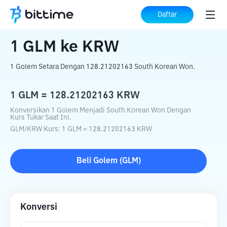
Beranda
Konverter Kripto
GLM
ke
KRW
Daftar
1
GLM
ke
KRW
1 Golem Setara Dengan 128.21202163 South Korean Won.
1
GLM
=
128.21202163
KRW
Konversikan 1 Golem Menjadi South Korean Won Dengan
Kurs Tukar Saat Ini.
GLM
/
KRW
Kurs
: 1
GLM
=
128.21202163
KRW
Beli
Golem
(
GLM
)
Konversi